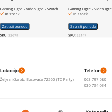
/Switch
Gaming i igre - Video igre - Switch
Gaming i igre - Video igre
In stock
In stock
Zatraži ponudu
Zatraži ponudu
SKU:
32679
SKU:
22147
Lokacija
Telefon
Željeznička bb, Busovača 72260 (TC Party)
063 797 580
030 734 034