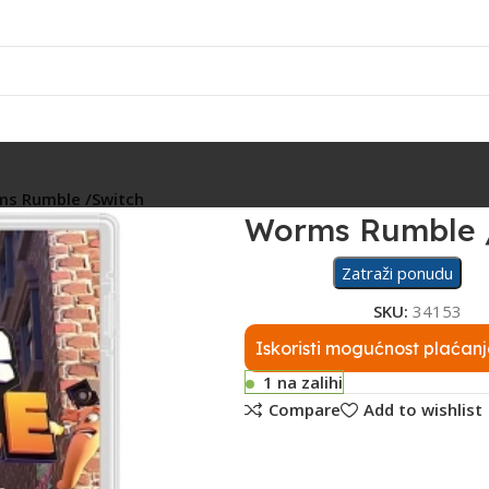
Rasvjeta
Ostalo
Fiskalizacija
Servis
s Rumble /Switch
Worms Rumble 
Zatraži ponudu
SKU:
34153
Iskoristi mogućnost plaćanj
1 na zalihi
Compare
Add to wishlist