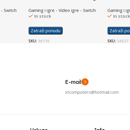
Continues /Switch
/Switch
 - Switch
Gaming i igre - Video igre - Switch
Gaming i ig
In stock
In stoc
Zatraži ponudu
Zatraži p
SKU:
36735
SKU:
34527
E-mail
xtcomputers@hotmail.com