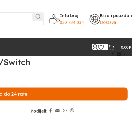
Info broj
Brza i pouzda
030 734-034
Dostava
0,00
K
/Switch
a do 24 rate
Podijeli: