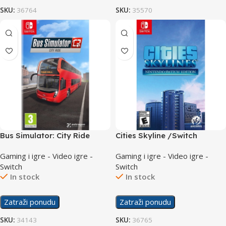
SKU:
36764
SKU:
35570
Bus Simulator: City Ride
Cities Skyline /Switch
/Switch
Gaming i igre - Video igre -
Gaming i igre - Video igre -
Switch
Switch
In stock
In stock
Zatraži ponudu
Zatraži ponudu
SKU:
34143
SKU:
36765