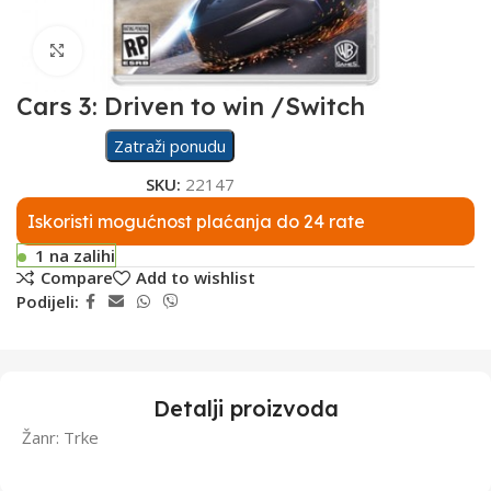
Click to enlarge
Cars 3: Driven to win /Switch
Zatraži ponudu
SKU:
22147
Iskoristi mogućnost plaćanja do 24 rate
1 na zalihi
Compare
Add to wishlist
Podijeli:
Detalji proizvoda
Žanr: Trke