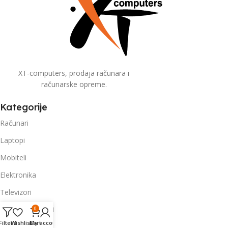
XT-computers, prodaja računara i
računarske opreme.
Kategorije
Računari
Laptopi
Mobiteli
Elektronika
Televizori
Kućanski aparati
0
Filters
Wishlist
Cart
My account
Usluge