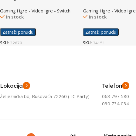
/Switch
Romastered /Switch
Gaming i igre - Video igre - Switch
Gaming i igre - Video igre
In stock
In stock
Zatraži ponudu
Zatraži ponudu
SKU:
32679
SKU:
34151
Lokacija
Telefon
Željeznička bb, Busovača 72260 (TC Party)
063 797 580
030 734 034