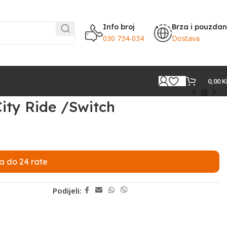
Info broj
Brza i pouzda
030 734-034
Dostava
0,00
K
City Ride /Switch
a do 24 rate
Podijeli: