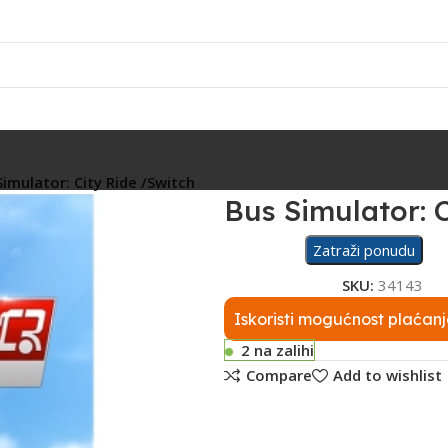
Rasvjeta
Ostalo
Fiskalizacija
Servis
Simulator: City Ride /Switch
Bus Simulator: 
Zatraži ponudu
SKU:
34143
Iskoristi mogućnost plaćanj
2 na zalihi
Compare
Add to wishlist