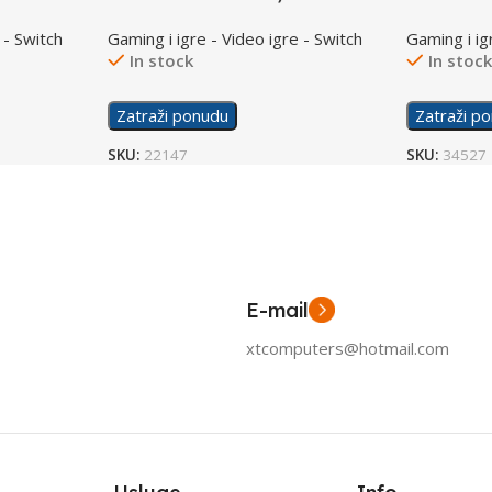
/Switch
 - Switch
Gaming i igre - Video igre - Switch
Gaming i ig
In stock
In stoc
Zatraži ponudu
Zatraži p
SKU:
22147
SKU:
34527
E-mail
xtcomputers@hotmail.com