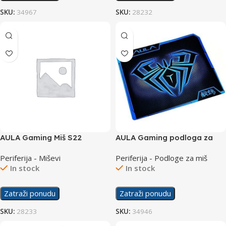
SKU:
34967
SKU:
28232
AULA Gaming Miš S22
AULA Gaming podloga za
Miš JX
Periferija - Miševi
Periferija - Podloge za miš
In stock
In stock
Zatraži ponudu
Zatraži ponudu
SKU:
28233
SKU:
34946