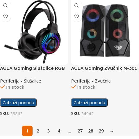
AULA Gaming Slušalice RGB
AULA Gaming Zvučnik N-301
S605
Periferija - Slušalice
Periferija - Zvučnici
In stock
In stock
Zatraži ponudu
Zatraži ponudu
SKU:
35863
SKU:
34942
1
2
3
4
…
27
28
29
→