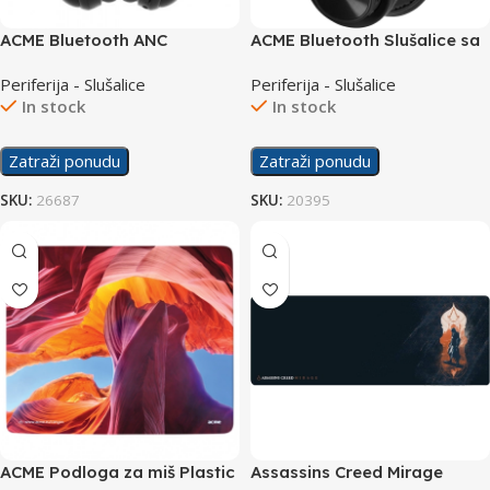
ACME Bluetooth ANC
ACME Bluetooth Slušalice sa
Slušalice sa mikrofonom
mikrofonom BH203
Periferija - Slušalice
Periferija - Slušalice
BH316
In stock
In stock
Zatraži ponudu
Zatraži ponudu
SKU:
26687
SKU:
20395
ACME Podloga za miš Plastic
Assassins Creed Mirage