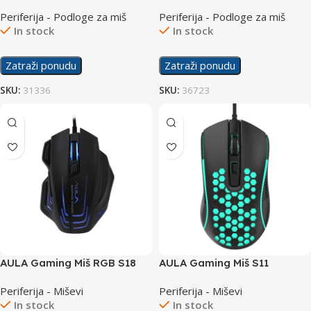
Canyon
Roshan Podloga za Miš XL
Periferija - Podloge za miš
Periferija - Podloge za miš
In stock
In stock
Zatraži ponudu
Zatraži ponudu
SKU:
31336
SKU:
36723
AULA Gaming Miš RGB S18
AULA Gaming Miš S11
Periferija - Miševi
Periferija - Miševi
In stock
In stock