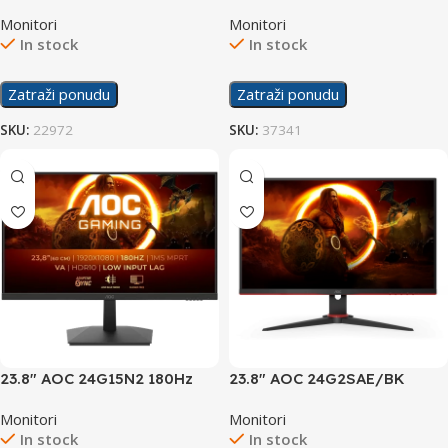
Display
24M1N3200ZA/00 165Hz
Monitori
Monitori
Gaming Display
In stock
In stock
Zatraži ponudu
Zatraži ponudu
SKU:
22972
SKU:
37341
23.8″ AOC 24G15N2 180Hz
23.8″ AOC 24G2SAE/BK
Gaming Display
165Hz Display
Monitori
Monitori
In stock
In stock