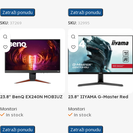
Zatraži ponudu
Zatraži ponudu
SKU:
37269
SKU:
32995
23.8″ BenQ EX240N MOBIUZ
23.8″ IIYAMA G-Master Red
165Hz Gaming Display
Eagle G2470HSU 165Hz
Monitori
Monitori
Gaming Display
In stock
In stock
Zatraži ponudu
Zatraži ponudu