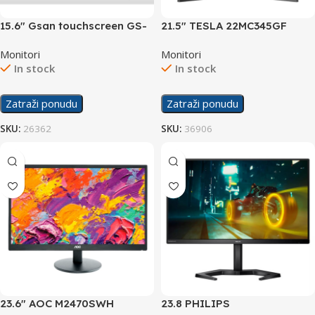
15.6″ Gsan touchscreen GS-
21.5″ TESLA 22MC345GF
1531 display
Display
Monitori
Monitori
In stock
In stock
Zatraži ponudu
Zatraži ponudu
SKU:
26362
SKU:
36906
23.6″ AOC M2470SWH
23.8 PHILIPS