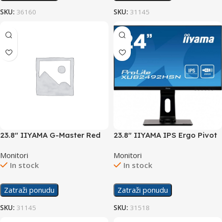
SKU:
36160
SKU:
31145
23.8″ IIYAMA G-Master Red
23.8″ IIYAMA IPS Ergo Pivot
Eagle G2470HSU Gaming
USB-C Display
Monitori
Monitori
Display
In stock
In stock
Zatraži ponudu
Zatraži ponudu
SKU:
31145
SKU:
31518