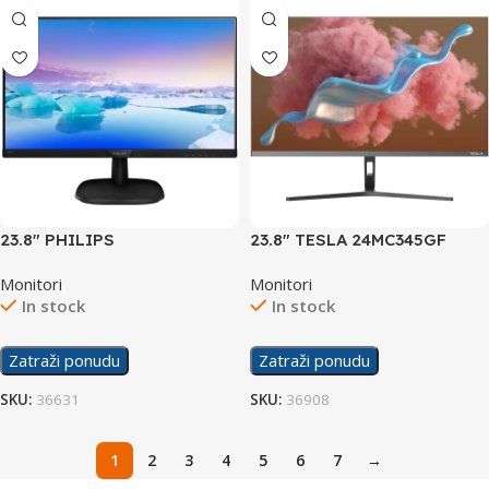
23.8″ PHILIPS
23.8″ TESLA 24MC345GF
243V7QDSB/00 Display
Display
Monitori
Monitori
In stock
In stock
Zatraži ponudu
Zatraži ponudu
SKU:
36631
SKU:
36908
1
2
3
4
5
6
7
→