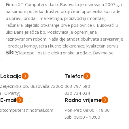
Firma XT-Computers d.o.o. Busovača je osnovana 2007.g. i
na samom početku društvo broji četiri uposlenika koji rade
u upravi, prodaji, marketingu, proizvodnji (montaži)
računara. Slijedilo otvaranje prve poslovnice u Busovači u
ulici Bana Jelačića bb. Poslovnica je opremljena
raznovrsnom robom. Naša djelatnost obuhvata servisiranje
i prodaju kompjutera i kucne elektronike; kvalitetan servis
Više
za PC, laptope i ostale elektronske uređaje. Bavimo se
izradom internet stranica i hostingom. Kao primarno
računarska firma, XT-Computers ostaje dosljedna sebi po
pitanju računara i računarske opreme, a asortiman ostalih
Lokacija
Telefon
roba će uvijek biti prilagođen zahtjevima tržišta u
Željeznička bb, Busovača 72260
063 797 580
određenom momentu. Uposlenici koji rade u XT-
(TC Party)
030 734 034
Computers-u moraju biti sposobni da se identificiraju sa
E-mail
Radno vrijeme
vrijednostima firme u kojoj rade. Sve to je garancija da će
kupac biti zadovoljan, a zadovoljan kupac je naša težnja.
xtcomputers@hotmail.com
Pon-Pet: 08:00 - 18:00
Sub: 08:00 - 13:00
Naša ponuđena rješenja temelje se prvenstveno na tome
da sve Vaše redovne obveze izvršavate brzo i kvalitetno,