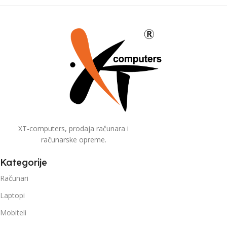
što je i temelj donošenja kvalitetnih poslovnih odluka. Koliko
smo blizu tim ciljevima, možete provjeriti kod naših
sadašnjih korisnika.
Trudimo se da naši proizvodi i usluge budu kvalitetne i
pristupačne! Iznad svega poštujemo rokove. Vi ste tu da
ocijenite koliko u tome uspijevamo.
XT-computers, prodaja računara i
računarske opreme.
Kategorije
Računari
Laptopi
Mobiteli