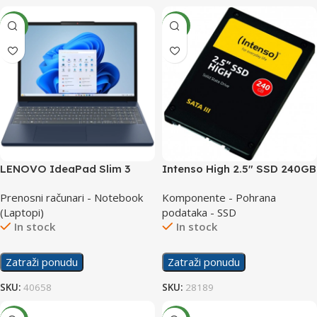
NEW
NEW
LENOVO IdeaPad Slim 3
Intenso High 2.5″ SSD 240GB
15ARP10 laptop
Prenosni računari - Notebook
Komponente - Pohrana
83K700BUSCW
(Laptopi)
podataka - SSD
In stock
In stock
Zatraži ponudu
Zatraži ponudu
SKU:
40658
SKU:
28189