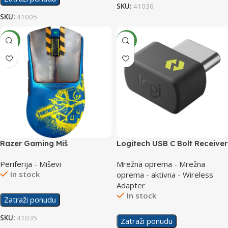
SKU:
41036
SKU:
41005
NEW
NEW
Razer Gaming Miš
Logitech USB C Bolt Receiver
Deathadder V3 Pro Wireless
Periferija - Miševi
Mrežna oprema - Mrežna
Fortnite Edition
In stock
oprema - aktivna - Wireless
Adapter
In stock
Zatraži ponudu
SKU:
41035
Zatraži ponudu