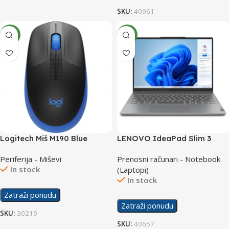
SKU:
40961
NEW
NEW
Logitech Miš M190 Blue
LENOVO IdeaPad Slim 3
Wireless
15ARP10 laptop
Periferija - Miševi
Prenosni računari - Notebook
83K700C8SCW
In stock
(Laptopi)
In stock
Zatraži ponudu
Zatraži ponudu
SKU:
30219
SKU:
40657