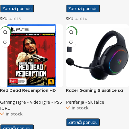
Zatraži ponudu
Zatraži ponudu
SKU:
41015
SKU:
41014
NEW
NEW
Red Dead Redemption HD
Razer Gaming Slušalice sa
/PS5
mikrofonom Barracuda X
Gaming i igre - Video igre - PS5
Periferija - Slušalice
Chroma Wireless
In stock
IGRE
In stock
Zatraži ponudu
Zatraži ponudu