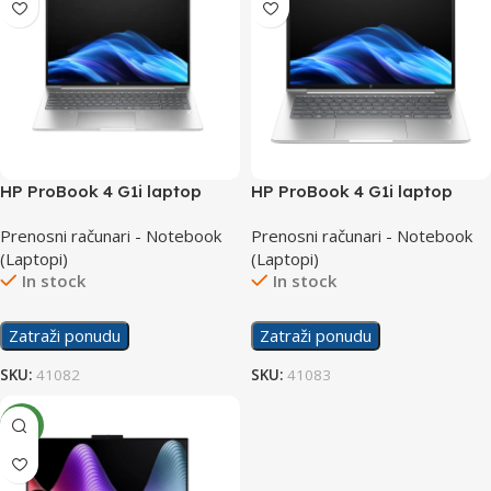
HP ProBook 4 G1i laptop
HP ProBook 4 G1i laptop
CW9E0ETW
C92P6ETW
Prenosni računari - Notebook
Prenosni računari - Notebook
(Laptopi)
(Laptopi)
In stock
In stock
Zatraži ponudu
Zatraži ponudu
SKU:
41082
SKU:
41083
NEW