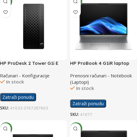
NEW
NEW
HP ProDesk 2 Tower G1i E
HP ProBook 4 G1iR laptop
B6YE7ETW/14400
C38L7ATW
Računari - Konfiguracije
Prenosni računari - Notebook
In stock
(Laptopi)
In stock
Zatraži ponudu
Zatraži ponudu
SKU:
41033-3767287603
SKU:
41077
NEW
NEW