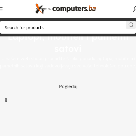
Laptopi, mobiteli i pametni
satovi
U našem web shopu pronađite široku ponudu laptopa, mobitela i
pametnih satova koji zadovoljavaju sve vaše tehnološke potrebe.
Pogledaj