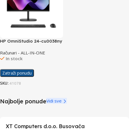
HP OmniStudio 24-cu0038ny
AIO PC D8ZZ4EAW/16GB
Računari - ALL-IN-ONE
In stock
Zatraži ponudu
SKU:
41078
Najbolje ponude
Vidi sve
XT Computers d.o.o. Busovača