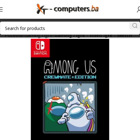
Početna
Gaming i igre
Gaming i igre - Video igre - Switch