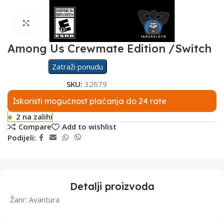
Click to enlarge
Among Us Crewmate Edition /Switch
Zatraži ponudu
SKU:
32679
Iskoristi mogućnost plaćanja do 24 rate
2 na zalihi
Compare
Add to wishlist
Podijeli:
Detalji proizvoda
Žanr: Avantura