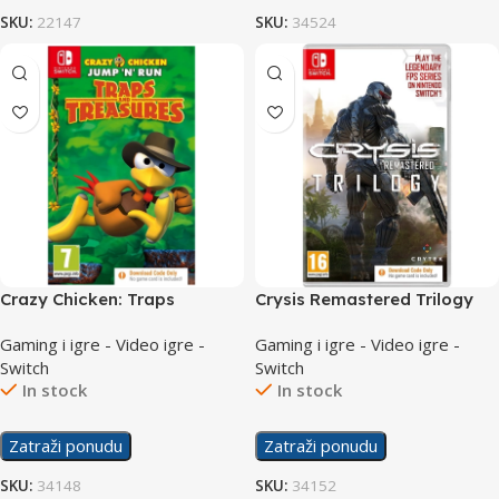
SKU:
22147
SKU:
34524
Crazy Chicken: Traps
Crysis Remastered Trilogy
Treasures /Switch
/Switch
Gaming i igre - Video igre -
Gaming i igre - Video igre -
Switch
Switch
In stock
In stock
Zatraži ponudu
Zatraži ponudu
SKU:
34148
SKU:
34152