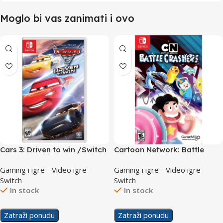
Moglo bi vas zanimati i ovo
Cars 3: Driven to win /Switch
Cartoon Network: Battle
Crashers /Switch
Gaming i igre - Video igre -
Gaming i igre - Video igre -
Switch
Switch
In stock
In stock
Zatraži ponudu
Zatraži ponudu