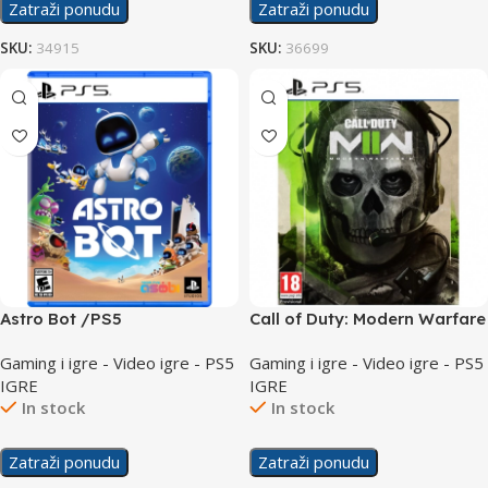
Zatraži ponudu
Zatraži ponudu
SKU:
34915
SKU:
36699
Astro Bot /PS5
Call of Duty: Modern Warfare
II /PS5
Gaming i igre - Video igre - PS5
Gaming i igre - Video igre - PS5
IGRE
IGRE
In stock
In stock
Zatraži ponudu
Zatraži ponudu