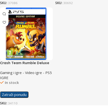
SKU:
37086
SKU:
30692
Crash Team Rumble Deluxe
/PS5
Gaming i igre - Video igre - PS5
IGRE
In stock
Zatraži ponudu
SKU:
34110