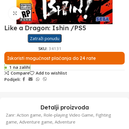
Click to enlarge
Like a Dragon: Ishin /PS5
Zatraži ponudu
SKU:
34131
Iskoristi mogućnost plaćanja do 24 rate
1 na zalihi
Compare
Add to wishlist
Podijeli:
Detalji proizvoda
Zanr: Action game, Role-playing Video Game, Fighting
game, Adventure game, Adventure