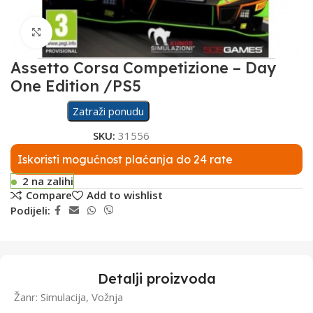
Click to enlarge
Assetto Corsa Competizione – Day
One Edition /PS5
Zatraži ponudu
SKU:
31556
Iskoristi mogućnost plaćanja do 24 rate
2 na zalihi
Compare
Add to wishlist
Podijeli:
Detalji proizvoda
Žanr: Simulacija, Vožnja