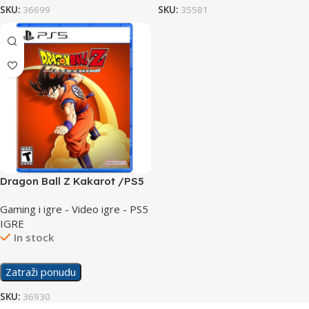
SKU:
36699
SKU:
35581
Dragon Ball Z Kakarot /PS5
Gaming i igre - Video igre - PS5
IGRE
In stock
Zatraži ponudu
SKU:
36930