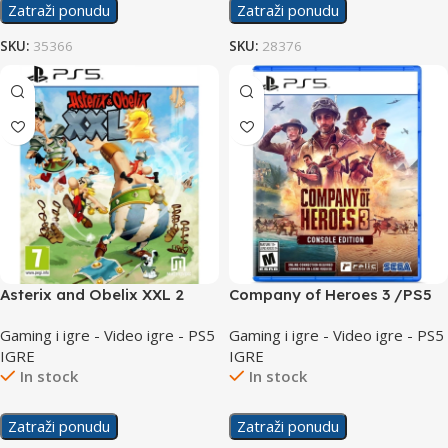
Zatraži ponudu
Zatraži ponudu
SKU:
35366
SKU:
28376
Asterix and Obelix XXL 2
Company of Heroes 3 /PS5
/PS5
Gaming i igre - Video igre - PS5
Gaming i igre - Video igre - PS5
IGRE
IGRE
In stock
In stock
Zatraži ponudu
Zatraži ponudu