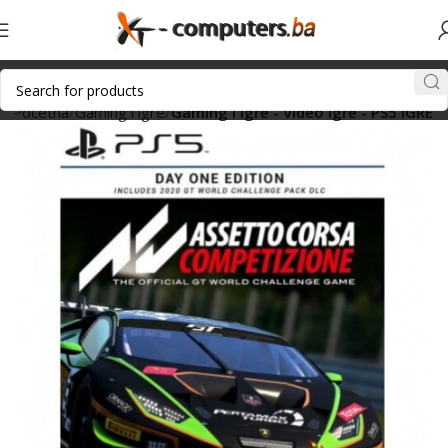
Početna
Gaming i igre
Gaming i igre - Video igre - PS5 IGRE