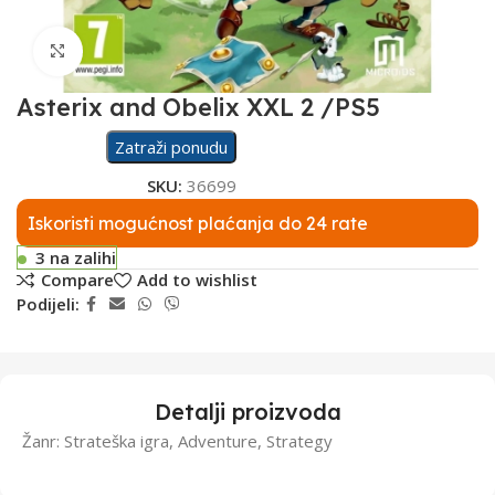
Click to enlarge
Asterix and Obelix XXL 2 /PS5
Zatraži ponudu
SKU:
36699
Iskoristi mogućnost plaćanja do 24 rate
3 na zalihi
Compare
Add to wishlist
Podijeli:
Detalji proizvoda
Žanr: Strateška igra, Adventure, Strategy