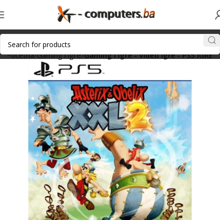
Početna
Gaming i igre
Gaming i igre - Video igre - PS5 IGRE