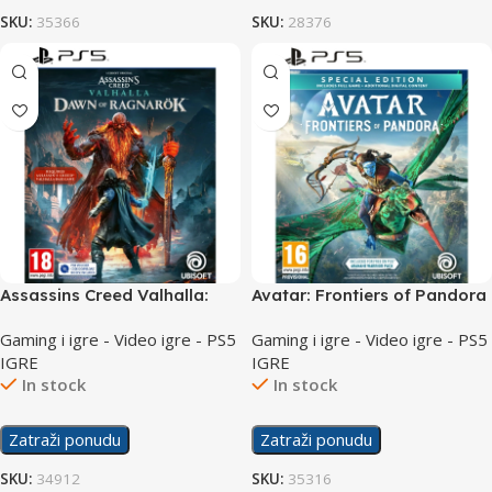
SKU:
35366
SKU:
28376
Assassins Creed Valhalla:
Avatar: Frontiers of Pandora
Dawn of Ragnarok/PS5
Special Day 1 Edition /PS5
Gaming i igre - Video igre - PS5
Gaming i igre - Video igre - PS5
IGRE
IGRE
In stock
In stock
Zatraži ponudu
Zatraži ponudu
SKU:
34912
SKU:
35316