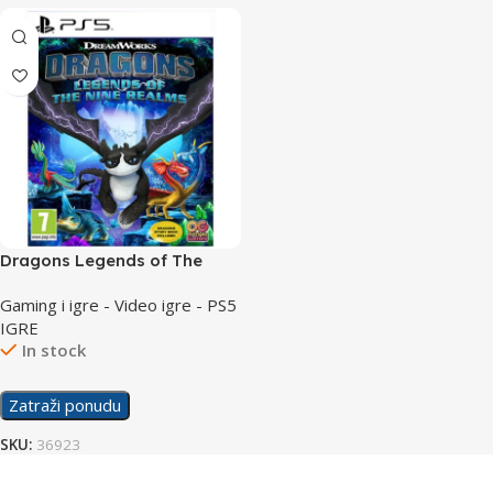
Dragons Legends of The
Nine Realms /PS5
Gaming i igre - Video igre - PS5
IGRE
In stock
Zatraži ponudu
SKU:
36923