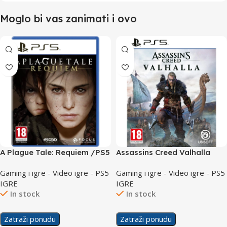
Moglo bi vas zanimati i ovo
A Plague Tale: Requiem /PS5
Assassins Creed Valhalla
/PS5
Gaming i igre - Video igre - PS5
Gaming i igre - Video igre - PS5
IGRE
IGRE
In stock
In stock
Zatraži ponudu
Zatraži ponudu