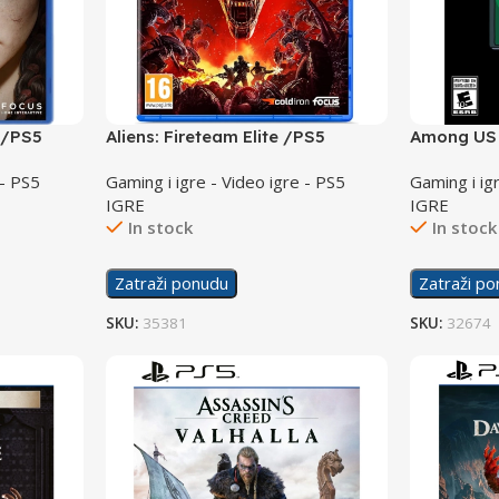
 /PS5
Aliens: Fireteam Elite /PS5
Among US 
/PS5
 - PS5
Gaming i igre - Video igre - PS5
Gaming i ig
IGRE
IGRE
In stock
In stock
Zatraži ponudu
Zatraži p
SKU:
35381
SKU:
32674