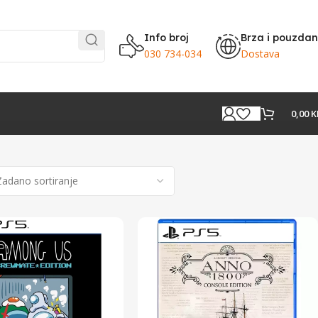
Info broj
Brza i pouzda
030 734-034
Dostava
0,00
K