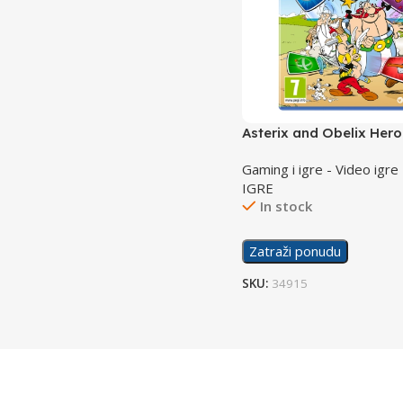
Asterix and Obelix Her
Gaming i igre - Video igre
IGRE
In stock
Zatraži ponudu
SKU:
34915