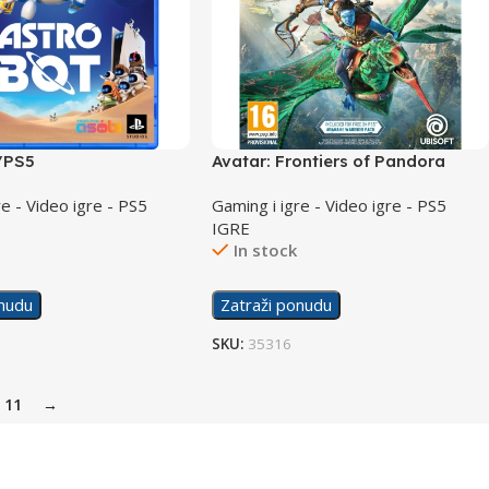
 /PS5
Avatar: Frontiers of Pandora
Special Day 1 Edition /PS5
re - Video igre - PS5
Gaming i igre - Video igre - PS5
IGRE
In stock
onudu
Zatraži ponudu
SKU:
35316
11
→