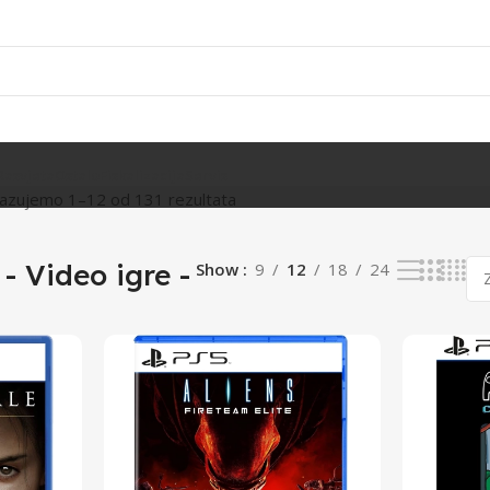
Rasvjeta
Ostalo
Fiskalizacija
Servis
kazujemo 1–12 od 131 rezultata
- Video igre -
Show
9
12
18
24