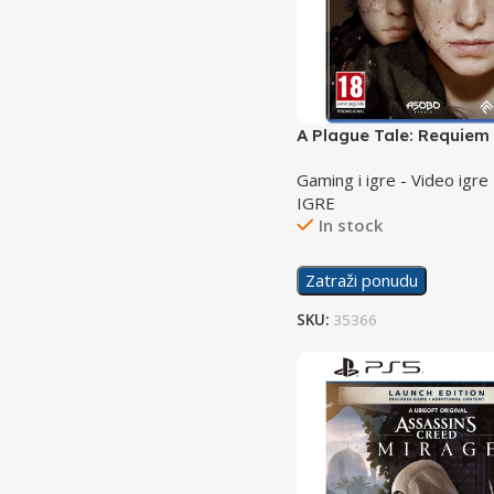
A Plague Tale: Requiem
Gaming i igre - Video igre
IGRE
In stock
Zatraži ponudu
SKU:
35366