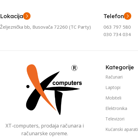
Lokacija
Telefon
Željeznička bb, Busovača 72260 (TC Party)
063 797 580
030 734 034
Kategorije
Računari
Laptopi
Mobiteli
Elektronika
Televizori
XT-computers, prodaja računara i
Kućanski aparati
računarske opreme.