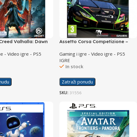
Creed Valhalla: Dawn
Assetto Corsa Competizione –
ok/PS5
Day One Edition /PS5
re - Video igre - PS5
Gaming i igre - Video igre - PS5
IGRE
In stock
onudu
Zatraži ponudu
SKU:
31556