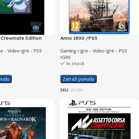
Crewmate Edition
Anno 1800 /PS5
re - Video igre - PS5
Gaming i igre - Video igre - PS5
IGRE
In stock
onudu
Zatraži ponudu
SKU:
35580