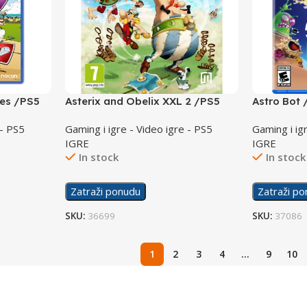
oes /PS5
Asterix and Obelix XXL 2 /PS5
Astro Bot
 - PS5
Gaming i igre - Video igre - PS5
Gaming i ig
IGRE
IGRE
In stock
In stock
Zatraži ponudu
Zatraži p
SKU:
36699
SKU:
37086
1
2
3
4
…
9
10