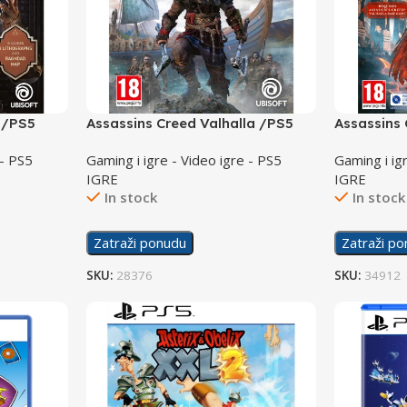
 /PS5
Assassins Creed Valhalla /PS5
Assassins 
of Ragnar
 - PS5
Gaming i igre - Video igre - PS5
Gaming i ig
IGRE
IGRE
In stock
In stock
Zatraži ponudu
Zatraži p
SKU:
28376
SKU:
34912