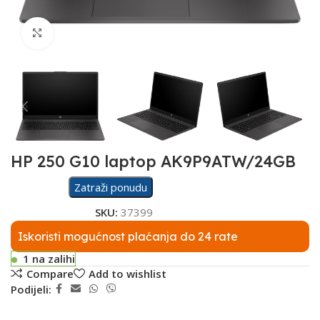
Click to enlarge
HP 250 G10 laptop AK9P9ATW/24GB
Zatraži ponudu
SKU:
37399
Iskoristi mogućnost plaćanja do 24 rate
1 na zalihi
Compare
Add to wishlist
Podijeli: