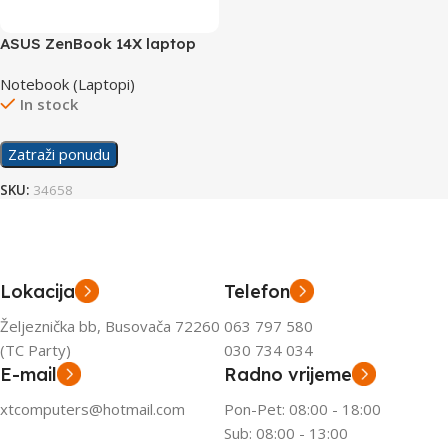
ASUS ZenBook 14X laptop
OLED Q420VA-EVO.I7512
Notebook (Laptopi)
In stock
Zatraži ponudu
SKU:
34658
Lokacija
Telefon
Željeznička bb, Busovača 72260
063 797 580
(TC Party)
030 734 034
E-mail
Radno vrijeme
xtcomputers@hotmail.com
Pon-Pet: 08:00 - 18:00
Sub: 08:00 - 13:00