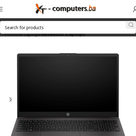
Početna
Laptopi
Notebook (Laptopi)