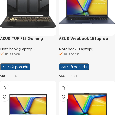
ASUS TUF F15 Gaming
ASUS Vivobook 15 laptop
laptop FX507ZC4-
X1502VA-NJ289W/24GB
Notebook (Laptopi)
Notebook (Laptopi)
HN081/24GB
In stock
In stock
Zatraži ponudu
Zatraži ponudu
SKU:
36543
SKU:
36971