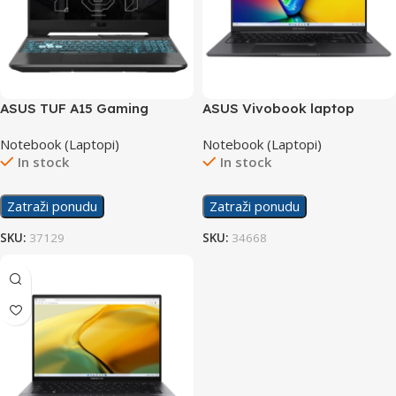
ASUS TUF A15 Gaming
ASUS Vivobook laptop
laptop FA506NF-
X1505VA-OLED-L521
Notebook (Laptopi)
Notebook (Laptopi)
HN004/16GB
In stock
In stock
Zatraži ponudu
Zatraži ponudu
SKU:
37129
SKU:
34668