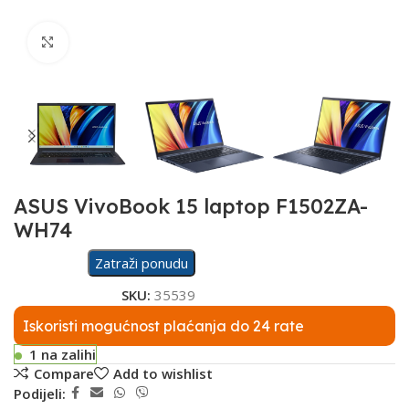
Click to enlarge
ASUS VivoBook 15 laptop F1502ZA-
WH74
Zatraži ponudu
SKU:
35539
Iskoristi mogućnost plaćanja do 24 rate
1 na zalihi
Compare
Add to wishlist
Podijeli: