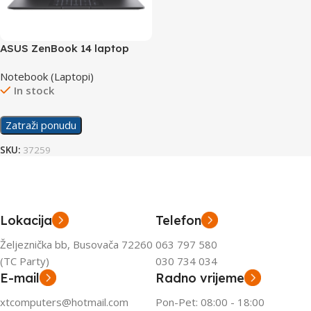
ASUS ZenBook 14 laptop
UM3402YA-WS74T
Notebook (Laptopi)
In stock
Zatraži ponudu
SKU:
37259
Lokacija
Telefon
Željeznička bb, Busovača 72260
063 797 580
(TC Party)
030 734 034
E-mail
Radno vrijeme
xtcomputers@hotmail.com
Pon-Pet: 08:00 - 18:00