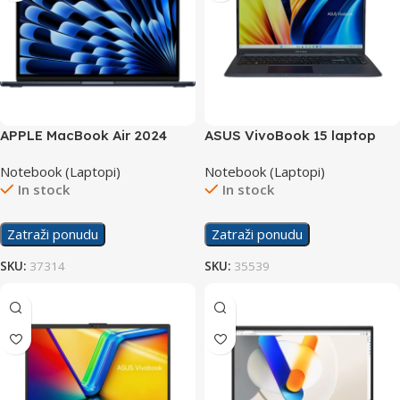
APPLE MacBook Air 2024
ASUS VivoBook 15 laptop
laptop MRXV3LL/A
F1502ZA-WH74
Notebook (Laptopi)
Notebook (Laptopi)
In stock
In stock
Zatraži ponudu
Zatraži ponudu
SKU:
37314
SKU:
35539