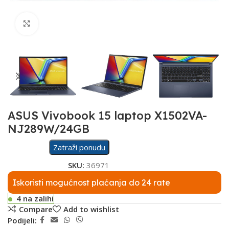
Click to enlarge
ASUS Vivobook 15 laptop X1502VA-
NJ289W/24GB
Zatraži ponudu
SKU:
36971
Iskoristi mogućnost plaćanja do 24 rate
4 na zalihi
Compare
Add to wishlist
Podijeli: