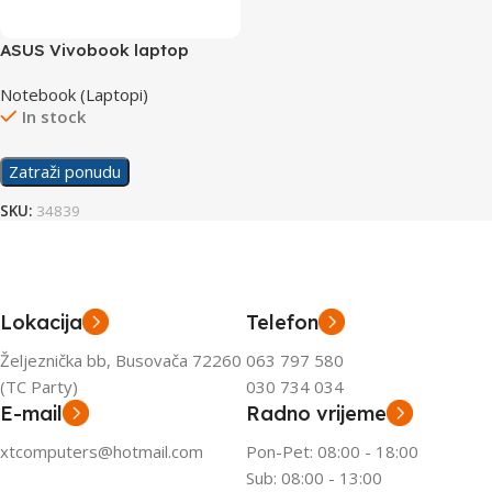
ASUS Vivobook laptop
X1505VA-OLED-L521W
Notebook (Laptopi)
In stock
Zatraži ponudu
SKU:
34839
Lokacija
Telefon
Željeznička bb, Busovača 72260
063 797 580
(TC Party)
030 734 034
E-mail
Radno vrijeme
xtcomputers@hotmail.com
Pon-Pet: 08:00 - 18:00
Sub: 08:00 - 13:00