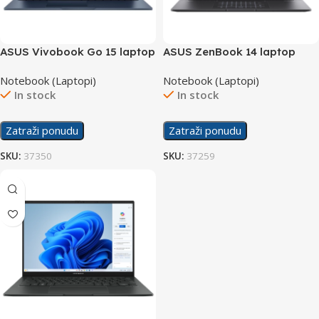
ASUS Vivobook Go 15 laptop
ASUS ZenBook 14 laptop
X1504ZA-NJ566W/16GB
UM3402YA-WS74T
Notebook (Laptopi)
Notebook (Laptopi)
In stock
In stock
Zatraži ponudu
Zatraži ponudu
SKU:
37350
SKU:
37259