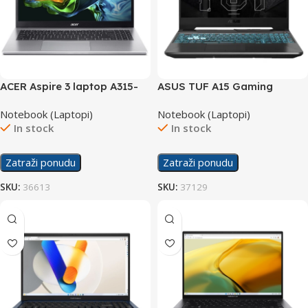
ACER Aspire 3 laptop A315-
ASUS TUF A15 Gaming
59-55B615/20GB
laptop FA506NF-
Notebook (Laptopi)
Notebook (Laptopi)
HN004/16GB
In stock
In stock
Zatraži ponudu
Zatraži ponudu
SKU:
36613
SKU:
37129