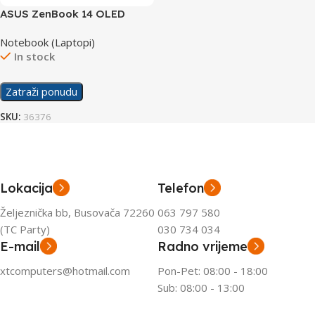
ASUS ZenBook 14 OLED
laptop Q425MA-U71TB
Notebook (Laptopi)
In stock
Zatraži ponudu
SKU:
36376
Lokacija
Telefon
Željeznička bb, Busovača 72260
063 797 580
(TC Party)
030 734 034
E-mail
Radno vrijeme
xtcomputers@hotmail.com
Pon-Pet: 08:00 - 18:00
Sub: 08:00 - 13:00