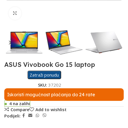
Click to enlarge
ASUS Vivobook Go 15 laptop
Zatraži ponudu
SKU:
37202
Iskoristi mogućnost plaćanja do 24 rate
4 na zalihi
Compare
Add to wishlist
Podijeli: