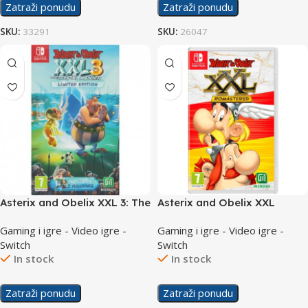
Zatraži ponudu
Zatraži ponudu
SKU:
33291
SKU:
26047
Asterix and Obelix XXL 3: The
Asterix and Obelix XXL
Crystal Menhir Limited
Romastered /Switch
Gaming i igre - Video igre -
Gaming i igre - Video igre -
Edition /Switch
Switch
Switch
In stock
In stock
Zatraži ponudu
Zatraži ponudu