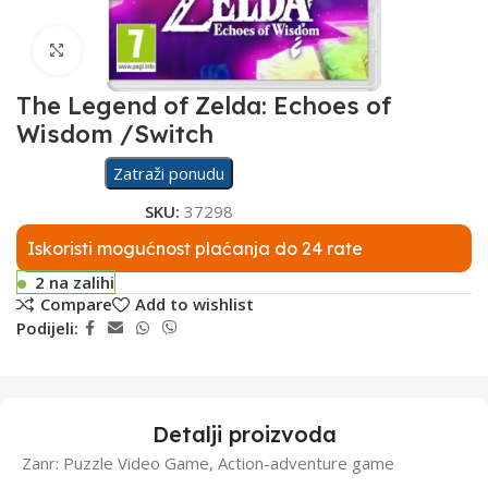
Click to enlarge
The Legend of Zelda: Echoes of
Wisdom /Switch
Zatraži ponudu
SKU:
37298
Iskoristi mogućnost plaćanja do 24 rate
2 na zalihi
Compare
Add to wishlist
Podijeli:
Detalji proizvoda
Zanr: Puzzle Video Game, Action-adventure game