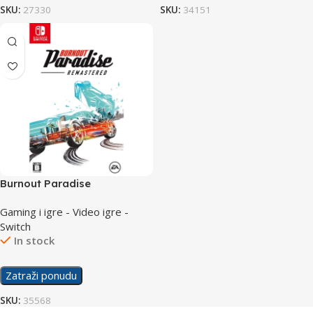
SKU:
27330
SKU:
34151
Burnout Paradise
Remastered /Switch
Gaming i igre - Video igre -
Switch
In stock
Zatraži ponudu
SKU:
35568