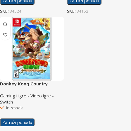
Zatraži ponudu
Zatraži ponudu
SKU:
34524
SKU:
34152
Donkey Kong Country
Tropical Freeze /Switch
Gaming i igre - Video igre -
Switch
In stock
Zatraži ponudu