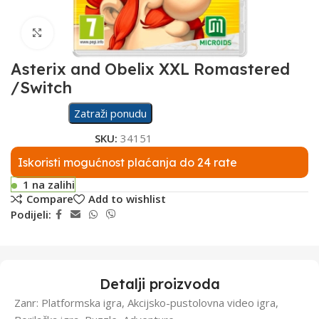
Click to enlarge
Asterix and Obelix XXL Romastered
/Switch
Zatraži ponudu
SKU:
34151
Iskoristi mogućnost plaćanja do 24 rate
1 na zalihi
Compare
Add to wishlist
Podijeli:
Detalji proizvoda
Zanr: Platformska igra, Akcijsko-pustolovna video igra,