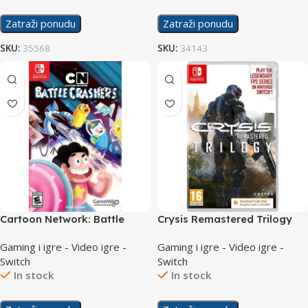
Zatraži ponudu
Zatraži ponudu
SKU:
35568
SKU:
34143
Cartoon Network: Battle
Crysis Remastered Trilogy
Crashers /Switch
/Switch
Gaming i igre - Video igre -
Gaming i igre - Video igre -
Switch
Switch
In stock
In stock