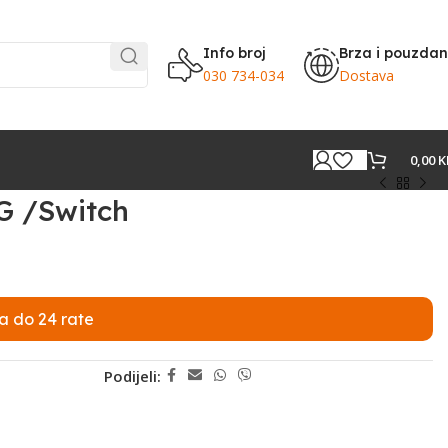
Info broj
Brza i pouzda
030 734-034
Dostava
0,00
K
G /Switch
a do 24 rate
Podijeli: