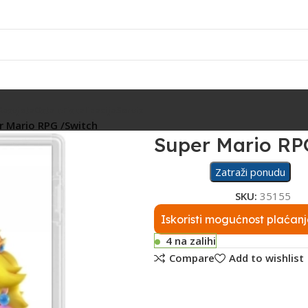
Rasvjeta
Ostalo
Fiskalizacija
Servis
r Mario RPG /Switch
Super Mario RP
Zatraži ponudu
SKU:
35155
Iskoristi mogućnost plaćanj
4 na zalihi
Compare
Add to wishlist