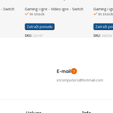
/Switch
 - Switch
Gaming i igre - Video igre - Switch
Gaming i ig
In stock
In stoc
Zatraži ponudu
Zatraži p
SKU:
22147
SKU:
34524
E-mail
xtcomputers@hotmail.com