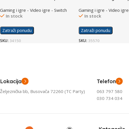
Collection /Switch
Gaming i igre - Video igre - Switch
Gaming i igre - Video igre
In stock
In stock
Zatraži ponudu
Zatraži ponudu
SKU:
34150
SKU:
35570
Lokacija
Telefon
Željeznička bb, Busovača 72260 (TC Party)
063 797 580
030 734 034