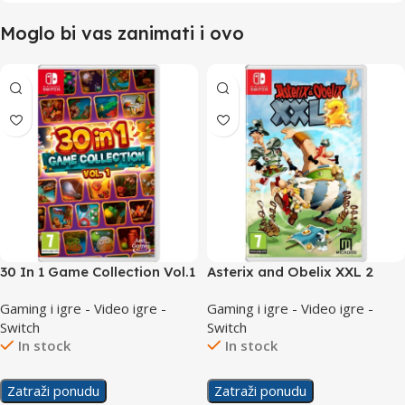
Moglo bi vas zanimati i ovo
30 In 1 Game Collection Vol.1
Asterix and Obelix XXL 2
/Switch
/Switch
Gaming i igre - Video igre -
Gaming i igre - Video igre -
Switch
Switch
In stock
In stock
Zatraži ponudu
Zatraži ponudu