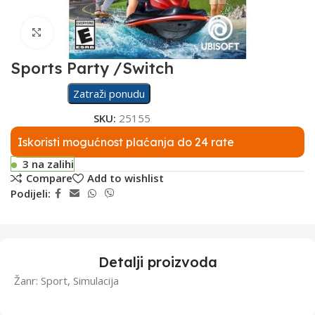
Click to enlarge
Sports Party /Switch
Zatraži ponudu
SKU:
25155
Iskoristi mogućnost plaćanja do 24 rate
3 na zalihi
Compare
Add to wishlist
Podijeli:
Detalji proizvoda
Žanr: Sport, Simulacija