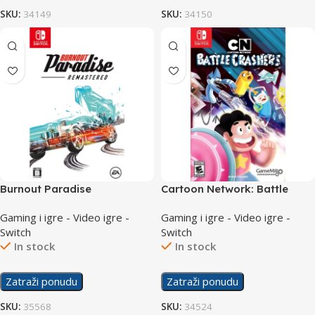
SKU:
34149
SKU:
34150
Burnout Paradise
Cartoon Network: Battle
Remastered /Switch
Crashers /Switch
Gaming i igre - Video igre -
Gaming i igre - Video igre -
Switch
Switch
In stock
In stock
Zatraži ponudu
Zatraži ponudu
SKU:
35568
SKU:
34524