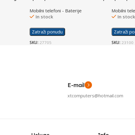
Cover Components Black
Mobilni telefoni - Baterije
Mobilni tele
In stock
In stoc
Zatraži ponudu
Zatraži p
SKU:
27705
SKU:
23100
E-mail
xtcomputers@hotmail.com