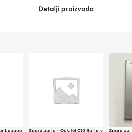
Detalji proizvoda
for Leagoo
Spare parts – Oukitel C10 Battery
Spare part