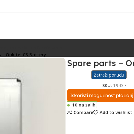
Rasvjeta
Ostalo
Fiskalizacija
Servis
 – Oukitel C3 Battery
Spare parts – O
Zatraži ponudu
SKU:
19437
Iskoristi mogućnost plaćanj
10 na zalihi
Compare
Add to wishlist