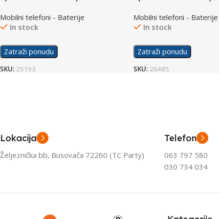
Alpha
S9
Mobilni telefoni - Baterije
Mobilni telefoni - Baterije
In stock
In stock
Zatraži ponudu
Zatraži ponudu
SKU:
25193
SKU:
26485
Lokacija
Telefon
Željeznička bb, Busovača 72260 (TC Party)
063 797 580
030 734 034