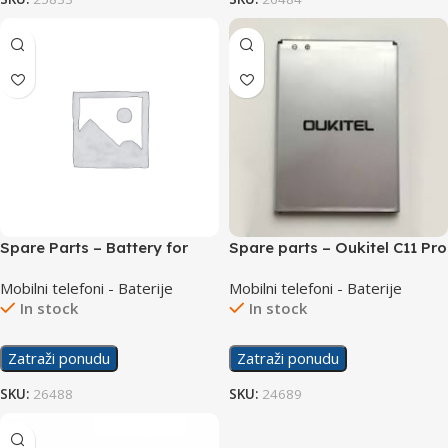
Spare Parts – Battery for
Spare parts – Oukitel C11 Pro
Leagoo S8
Battery
Mobilni telefoni - Baterije
Mobilni telefoni - Baterije
In stock
In stock
Zatraži ponudu
Zatraži ponudu
SKU:
26488
SKU:
24689