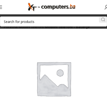
Početna
Mobilni telefoni
Mobilni telefoni - Baterije