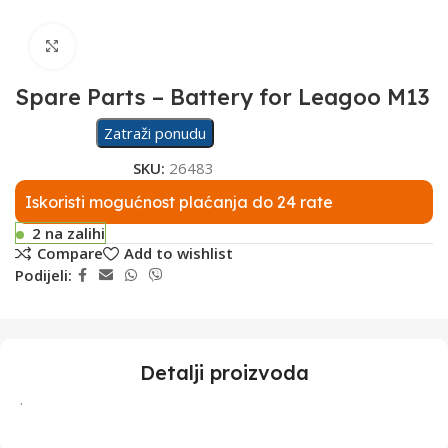
Click to enlarge
Spare Parts – Battery for Leagoo M13
Zatraži ponudu
SKU:
26483
Iskoristi mogućnost plaćanja do 24 rate
2 na zalihi
Compare
Add to wishlist
Podijeli:
Detalji proizvoda
.