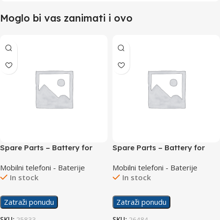
Moglo bi vas zanimati i ovo
Spare Parts – Battery for
Spare Parts – Battery for
AllCall S1
Leagoo KIICAA Power
Mobilni telefoni - Baterije
Mobilni telefoni - Baterije
In stock
In stock
Zatraži ponudu
Zatraži ponudu
SKU:
25833
SKU:
26484