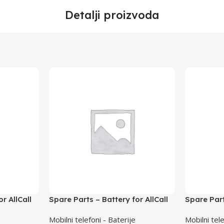
Detalji proizvoda
r AllCall
Spare Parts – Battery for AllCall
Spare Part
RioS
S1
Mobilni telefoni - Baterije
Mobilni tele