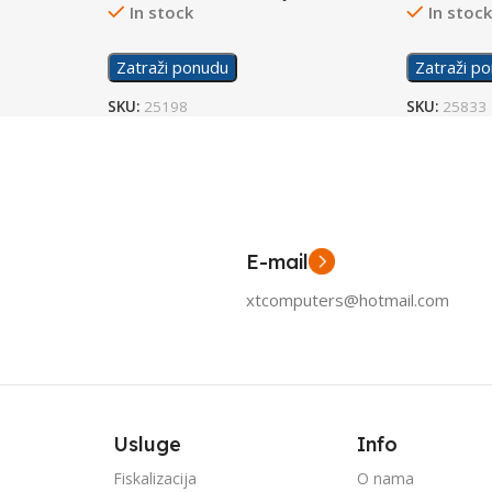
In stock
In stoc
Zatraži ponudu
Zatraži p
SKU:
25198
SKU:
25833
E-mail
xtcomputers@hotmail.com
Usluge
Info
Fiskalizacija
O nama