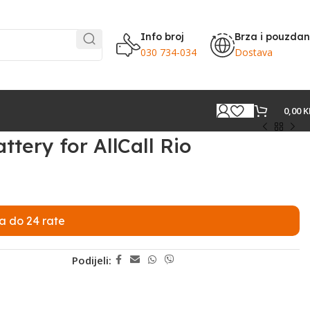
Info broj
Brza i pouzda
030 734-034
Dostava
0,00
K
ttery for AllCall Rio
a do 24 rate
Podijeli: