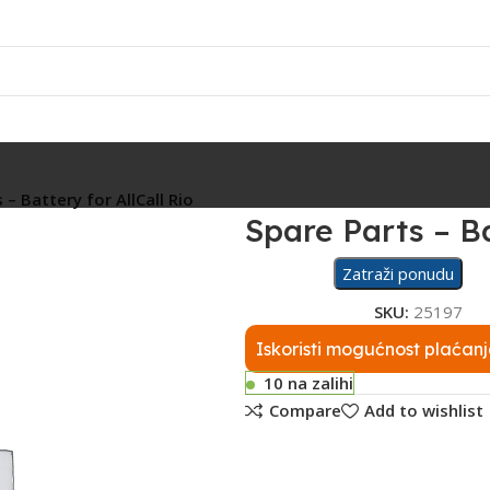
Rasvjeta
Ostalo
Fiskalizacija
Servis
 – Battery for AllCall Rio
Spare Parts – Ba
Zatraži ponudu
SKU:
25197
Iskoristi mogućnost plaćanj
10 na zalihi
Compare
Add to wishlist