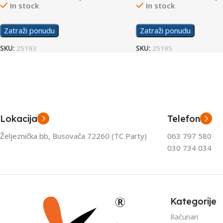
In stock
In stock
Zatraži ponudu
Zatraži ponudu
SKU:
25193
SKU:
25195
Lokacija
Telefon
Željeznička bb, Busovača 72260 (TC Party)
063 797 580
030 734 034
Kategorije
Računari