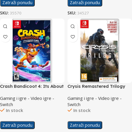
Zatraži ponudu
Zatraži ponudu
SKU:
35570
SKU:
34527
Crash Bandicoot 4: Its About
Crysis Remastered Trilogy
Time /Switch
/Switch
Gaming i igre - Video igre -
Gaming i igre - Video igre -
Switch
Switch
In stock
In stock
Zatraži ponudu
Zatraži ponudu