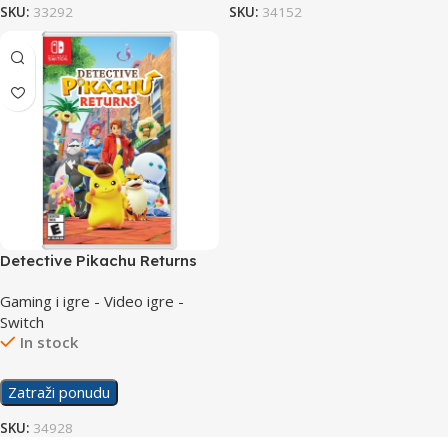
SKU:
33292
SKU:
34152
Detective Pikachu Returns
/Switch
Gaming i igre - Video igre -
Switch
In stock
Zatraži ponudu
SKU:
34928