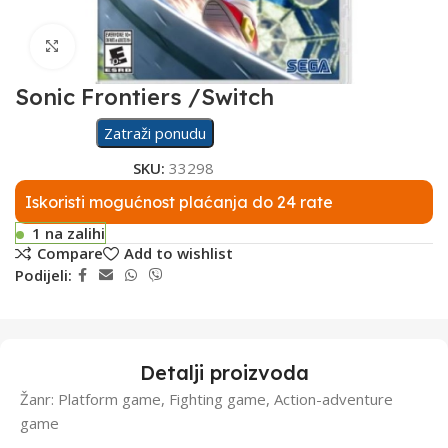
Click to enlarge
Sonic Frontiers /Switch
Zatraži ponudu
SKU:
33298
Iskoristi mogućnost plaćanja do 24 rate
1 na zalihi
Compare
Add to wishlist
Podijeli:
Detalji proizvoda
Žanr: Platform game, Fighting game, Action-adventure
game