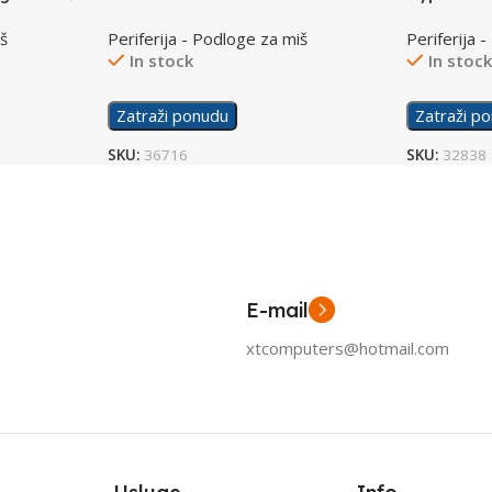
Limited Edition Podloga za Miš XL
Podloga z
iš
Periferija - Podloge za miš
Periferija 
In stock
In stoc
Zatraži ponudu
Zatraži p
SKU:
36716
SKU:
32838
E-mail
xtcomputers@hotmail.com