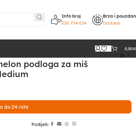
Info broj
Brza i pouzda
030 734-034
Dostava
0,00
K
helon podloga za miš
Medium
a do 24 rate
Podijeli: