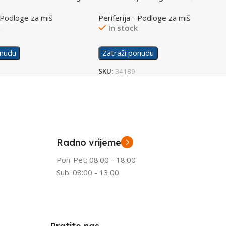
a Miš 4Z7X4AA
- Podloge za miš
Periferija - Podloge za miš
k
In stock
onudu
Zatraži ponudu
SKU:
34189
Radno vrijeme
Pon-Pet: 08:00 - 18:00
Sub: 08:00 - 13:00