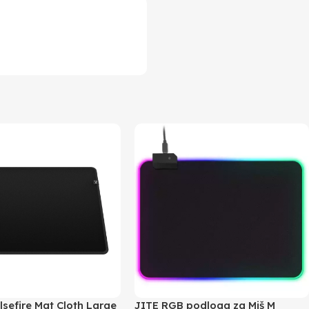
sefire Mat Cloth Large
JITE RGB podloga za Miš M