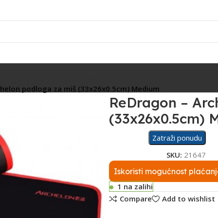
Rasvjeta
Ostalo
Fiskalizacija
Servis
helon podloga za miš (33x26x0.5cm) Medium
ReDragon – Arc
(33x26x0.5cm) 
Zatraži ponudu
SKU:
21647
Iskoristi mogućnost plaćanj
1 na zalihi
Compare
Add to wishlist