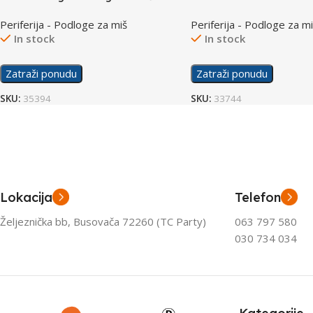
XL
Periferija - Podloge za miš
Periferija - Podloge za m
In stock
In stock
Zatraži ponudu
Zatraži ponudu
SKU:
35394
SKU:
33744
Lokacija
Telefon
Željeznička bb, Busovača 72260 (TC Party)
063 797 580
030 734 034