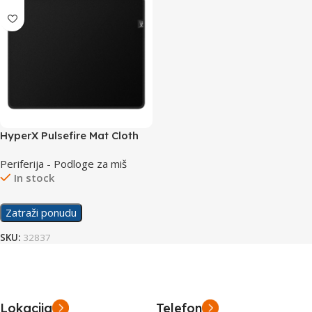
HyperX Pulsefire Mat Cloth
Medium Podloga za Miš
Periferija - Podloge za miš
4Z7X3AA
In stock
Zatraži ponudu
SKU:
32837
Lokacija
Telefon