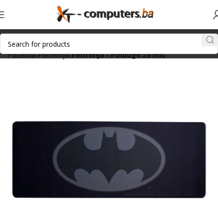
Početna
Periferija
Periferija - Podloge za miš