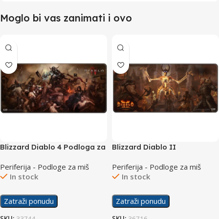
Moglo bi vas zanimati i ovo
Blizzard Diablo 4 Podloga za
Blizzard Diablo II
Miš XL
Ressurected Limited Edition
Periferija - Podloge za miš
Periferija - Podloge za miš
Podloga za Miš XL
In stock
In stock
Zatraži ponudu
Zatraži ponudu
SKU:
33744
SKU:
36716