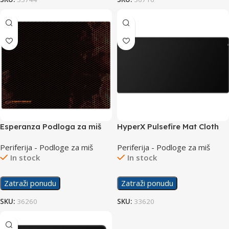
Esperanza Podloga za miš
HyperX Pulsefire Mat Cloth
Flame Midi EGP102R
2XL Podloga za Miš 4Z7X6AA
Periferija - Podloge za miš
Periferija - Podloge za miš
In stock
In stock
Zatraži ponudu
Zatraži ponudu
SKU:
36260
SKU:
33620