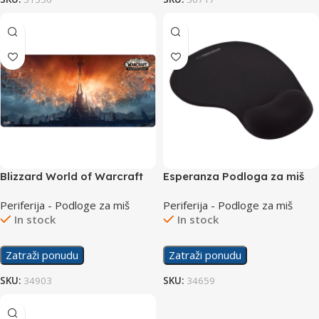
Blizzard World of Warcraft
Esperanza Podloga za miš
Shadowlands Shattered Sky
WRIST EA137K
Periferija - Podloge za miš
Periferija - Podloge za miš
Podloga za Miš XL
In stock
In stock
Zatraži ponudu
Zatraži ponudu
SKU:
34903
SKU:
34659