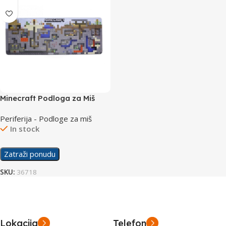
Minecraft Podloga za Miš
XXL
Periferija - Podloge za miš
In stock
Zatraži ponudu
SKU:
36718
Lokacija
Telefon