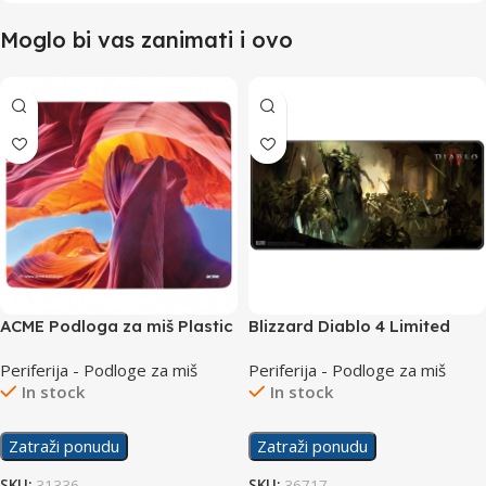
Moglo bi vas zanimati i ovo
ACME Podloga za miš Plastic
Blizzard Diablo 4 Limited
Canyon
Edition Podloga za Miš XL
Periferija - Podloge za miš
Periferija - Podloge za miš
In stock
In stock
Zatraži ponudu
Zatraži ponudu
SKU:
31336
SKU:
36717