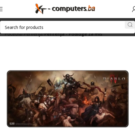
Početna
Periferija
Periferija - Podloge za miš