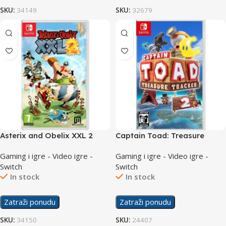
SKU:
34149
SKU:
32679
Asterix and Obelix XXL 2
Captain Toad: Treasure
/Switch
Tracker /Switch
Gaming i igre - Video igre -
Gaming i igre - Video igre -
Switch
Switch
In stock
In stock
Zatraži ponudu
Zatraži ponudu
SKU:
34150
SKU:
24407