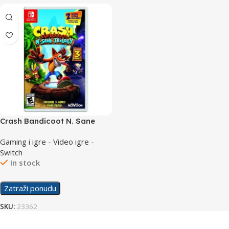
Crash Bandicoot N. Sane
Trilogy /Switch
Gaming i igre - Video igre -
Switch
In stock
Zatraži ponudu
SKU:
23362