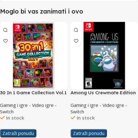
Moglo bi vas zanimati i ovo
30 In 1 Game Collection Vol.1
Among Us Crewmate Edition
/Switch
/Switch
Gaming i igre - Video igre -
Gaming i igre - Video igre -
Switch
Switch
In stock
In stock
Zatraži ponudu
Zatraži ponudu