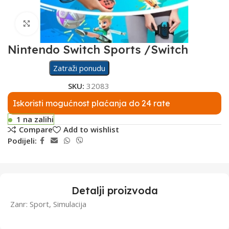
Click to enlarge
Nintendo Switch Sports /Switch
Zatraži ponudu
SKU:
32083
Iskoristi mogućnost plaćanja do 24 rate
1 na zalihi
Compare
Add to wishlist
Podijeli:
Detalji proizvoda
Zanr: Sport, Simulacija