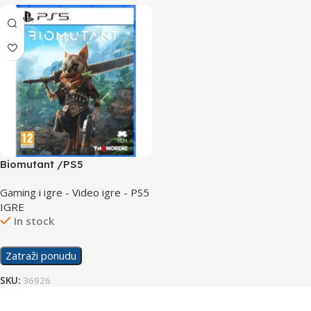
Biomutant /PS5
Gaming i igre - Video igre - PS5
IGRE
In stock
Zatraži ponudu
SKU:
36926