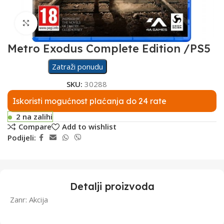
Click to enlarge
Metro Exodus Complete Edition /PS5
Zatraži ponudu
SKU:
30288
Iskoristi mogućnost plaćanja do 24 rate
2 na zalihi
Compare
Add to wishlist
Podijeli:
Detalji proizvoda
Zanr: Akcija