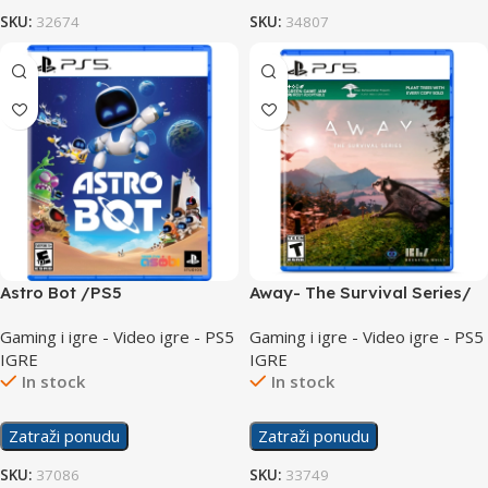
SKU:
32674
SKU:
34807
Astro Bot /PS5
Away- The Survival Series/
PS5
Gaming i igre - Video igre - PS5
Gaming i igre - Video igre - PS5
IGRE
IGRE
In stock
In stock
Zatraži ponudu
Zatraži ponudu
SKU:
37086
SKU:
33749