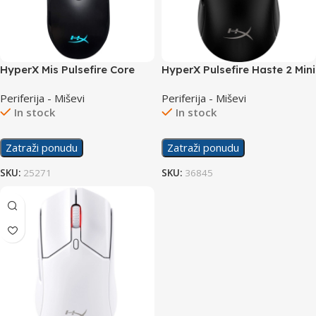
HyperX Mis Pulsefire Core
HyperX Pulsefire Haste 2 Mini
RGB 4P4F8AA
Wireless Gaming Mouse
Periferija - Miševi
Periferija - Miševi
Black 7D388AA
In stock
In stock
Zatraži ponudu
Zatraži ponudu
SKU:
25271
SKU:
36845