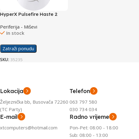
HyperX Pulsefire Haste 2
Wireless Gaming Mouse
Periferija - Miševi
White 6N0A9AA
In stock
Zatraži ponudu
SKU:
35235
Lokacija
Telefon
Željeznička bb, Busovača 72260
063 797 580
(TC Party)
030 734 034
E-mail
Radno vrijeme
xtcomputers@hotmail.com
Pon-Pet: 08:00 - 18:00
Sub: 08:00 - 13:00