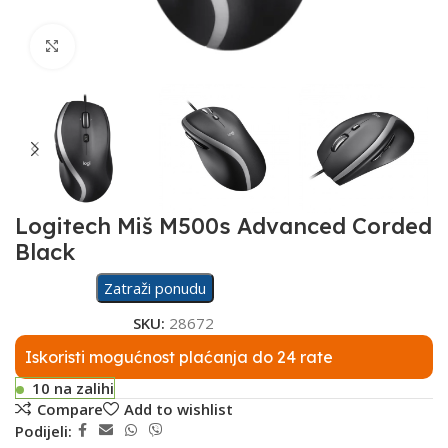
Click to enlarge
Logitech Miš M500s Advanced Corded
Black
Zatraži ponudu
SKU:
28672
Iskoristi mogućnost plaćanja do 24 rate
10 na zalihi
Compare
Add to wishlist
Podijeli: