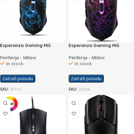
Esperanza Gaming Miš
Esperanza Gaming Miš
EGM203B Scorpio
EGM211R Lightning
Periferija - Miševi
Periferija - Miševi
In stock
In stock
Zatraži ponudu
Zatraži ponudu
SKU:
30151
SKU:
36266