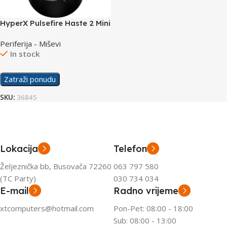
HyperX Pulsefire Haste 2 Mini
Wireless Gaming Mouse
Periferija - Miševi
Black 7D388AA
In stock
Zatraži ponudu
SKU:
36845
Lokacija
Telefon
Željeznička bb, Busovača 72260
063 797 580
(TC Party)
030 734 034
E-mail
Radno vrijeme
xtcomputers@hotmail.com
Pon-Pet: 08:00 - 18:00
Sub: 08:00 - 13:00