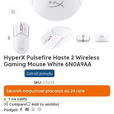
Click to enlarge
HyperX Pulsefire Haste 2 Wireless
Gaming Mouse White 6N0A9AA
Zatraži ponudu
SKU:
35235
Iskoristi mogućnost plaćanja do 24 rate
1 na zalihi
Compare
Add to wishlist
Podijeli: