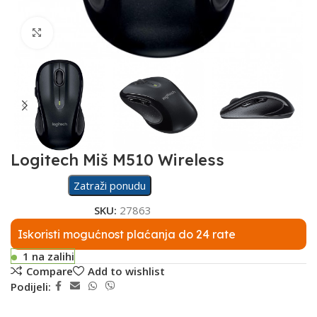
Click to enlarge
Logitech Miš M510 Wireless
Zatraži ponudu
SKU:
27863
Iskoristi mogućnost plaćanja do 24 rate
1 na zalihi
Compare
Add to wishlist
Podijeli: