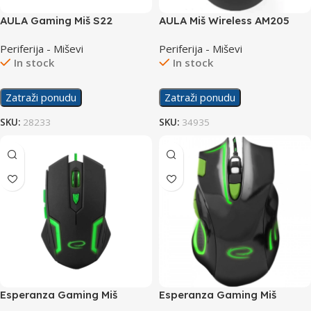
AULA Gaming Miš S22
AULA Miš Wireless AM205
Periferija - Miševi
Periferija - Miševi
In stock
In stock
Zatraži ponudu
Zatraži ponudu
SKU:
28233
SKU:
34935
Esperanza Gaming Miš
Esperanza Gaming Miš
EGM205G Fighter
EGM401KG Hawk