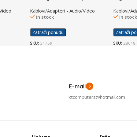
-10
10m CA-HDMI-10CC-0100-BK
4pin to 2
/Video
Kablovi/Adapteri - Audio/Video
Kablovi/Ad
In stock
In stoc
Zatraži ponudu
Zatraži p
SKU:
34759
SKU:
28018
E-mail
xtcomputers@hotmail.com