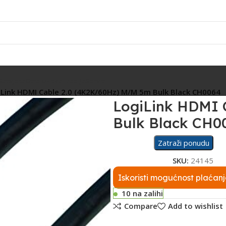
Rasvjeta
Ostalo
Fiskalizacija
Servis
iLink HDMI Cable 2.0 (4K2K/60Hz) M/M 5m Bulk Black CH0064
LogiLink HDMI 
Bulk Black CH0
Zatraži ponudu
SKU:
24145
Iskoristi mogućnost plaćanj
10 na zalihi
Compare
Add to wishlist