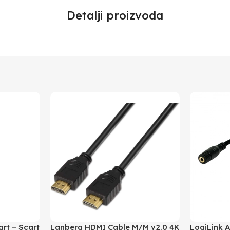
Detalji proizvoda
rt – Scart
Lanberg HDMI Cable M/M v2.0 4K
LogiLink 