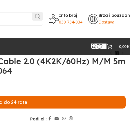
Info broj
Brza i pouzda
030 734-034
Dostava
0,00
K
Cable 2.0 (4K2K/60Hz) M/M 5m
064
a do 24 rate
Podijeli: