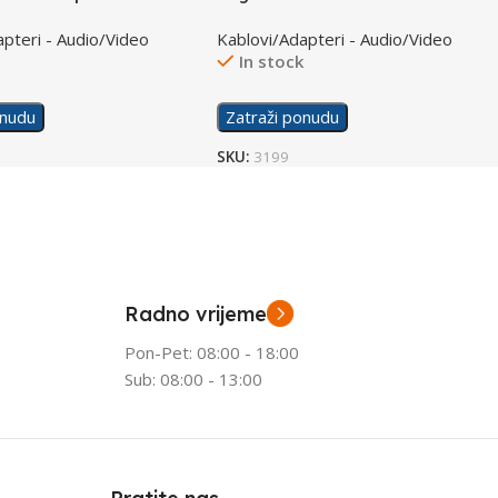
×3.5mm F/M CA0020
HDMI v1.4 1.5m CH0022
apteri - Audio/Video
Kablovi/Adapteri - Audio/Video
k
In stock
onudu
Zatraži ponudu
SKU:
3199
Radno vrijeme
Pon-Pet: 08:00 - 18:00
Sub: 08:00 - 13:00