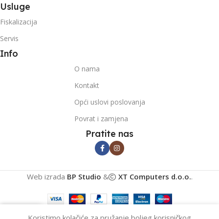
Usluge
Fiskalizacija
Servis
Info
O nama
Kontakt
Opći uslovi poslovanja
Povrat i zamjena
Pratite nas
Web izrada
BP Studio
&
XT Computers d.o.o.
.
0
Koristimo kolačiće za pružanje boljeg korisničkog