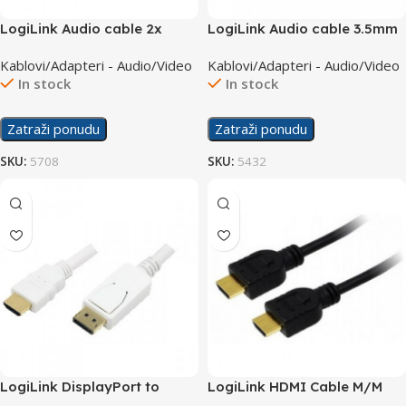
LogiLink Audio cable 2x
LogiLink Audio cable 3.5mm
Toslink M/M 3m CA1009
to 2xChinch M/M 5m CA1043
Kablovi/Adapteri - Audio/Video
Kablovi/Adapteri - Audio/Video
In stock
In stock
Zatraži ponudu
Zatraži ponudu
SKU:
5708
SKU:
5432
LogiLink DisplayPort to
LogiLink HDMI Cable M/M
HDMI Cable M/M 2m CV0055
v1.4 3m CH0038