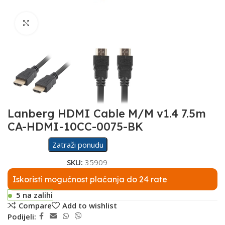
Click to enlarge
Lanberg HDMI Cable M/M v1.4 7.5m
CA-HDMI-10CC-0075-BK
Zatraži ponudu
SKU:
35909
Iskoristi mogućnost plaćanja do 24 rate
5 na zalihi
Compare
Add to wishlist
Podijeli: