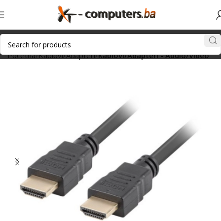
Početna
Kablovi/Adapteri
Kablovi/Adapteri - Audio/Video