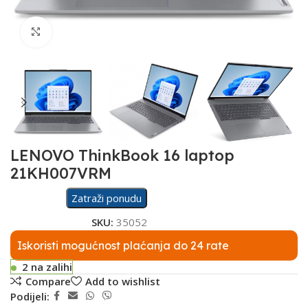
Click to enlarge
LENOVO ThinkBook 16 laptop
21KH007VRM
Zatraži ponudu
SKU:
35052
Iskoristi mogućnost plaćanja do 24 rate
2 na zalihi
Compare
Add to wishlist
Podijeli: