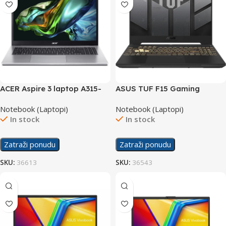
ACER Aspire 3 laptop A315-
ASUS TUF F15 Gaming
59-55B615/20GB
laptop FX507ZC4-
Notebook (Laptopi)
Notebook (Laptopi)
HN081/24GB
In stock
In stock
Zatraži ponudu
Zatraži ponudu
SKU:
36613
SKU:
36543