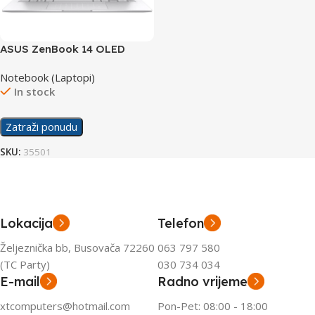
ASUS ZenBook 14 OLED
laptop UX3405MA-QD434W
Notebook (Laptopi)
In stock
Zatraži ponudu
SKU:
35501
Lokacija
Telefon
Željeznička bb, Busovača 72260
063 797 580
(TC Party)
030 734 034
E-mail
Radno vrijeme
xtcomputers@hotmail.com
Pon-Pet: 08:00 - 18:00