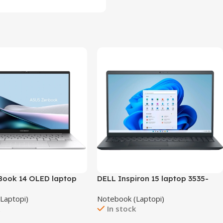
ook 14 OLED laptop
DELL Inspiron 15 laptop 3535-
A-QD434W
A766BLK/24GB
Laptopi)
Notebook (Laptopi)
k
In stock