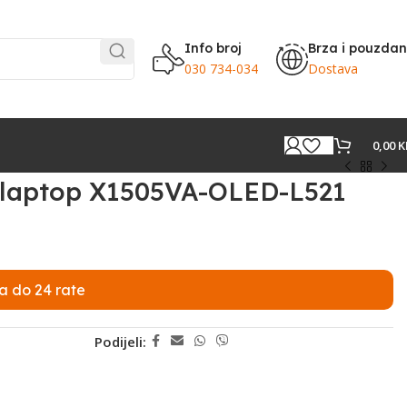
Info broj
Brza i pouzda
030 734-034
Dostava
0,00
K
laptop X1505VA-OLED-L521
a do 24 rate
Podijeli: