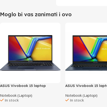
Moglo bi vas zanimati i ovo
ASUS Vivobook 15 laptop
ASUS Vivobook 15 lap
X1502VA-NJ289W/24GB
X1504ZA-NJ847W/16G
Notebook (Laptopi)
Notebook (Laptopi)
In stock
In stock