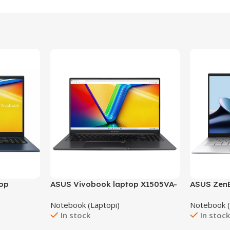
top
ASUS Vivobook laptop X1505VA-
ASUS ZenB
B
OLED-L521W
UX3405M
Notebook (Laptopi)
Notebook (
In stock
In stoc