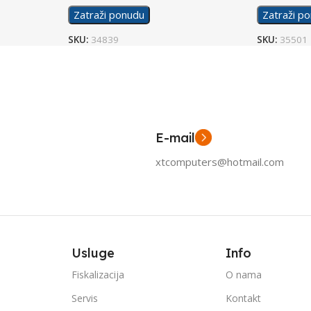
Zatraži ponudu
Zatraži p
SKU:
34839
SKU:
35501
E-mail
xtcomputers@hotmail.com
Usluge
Info
Fiskalizacija
O nama
Servis
Kontakt