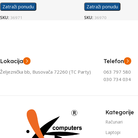
Zatraži ponudu
Zatraži ponudu
SKU:
36971
SKU:
36970
Lokacija
Telefon
Željeznička bb, Busovača 72260 (TC Party)
063 797 580
030 734 034
Kategorije
Računari
Laptopi