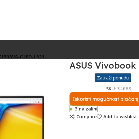
Rasvjeta
Ostalo
Fiskalizacija
Servis
 X1505VA-OLED-L521
ASUS Vivobook 
Zatraži ponudu
SKU:
34668
Iskoristi mogućnost plaćanj
3 na zalihi
Compare
Add to wishlist