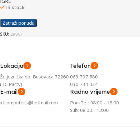
IGRE
In stock
Zatraži ponudu
SKU:
29067
Lokacija
Telefon
Željeznička bb, Busovača 72260
063 797 580
(TC Party)
030 734 034
E-mail
Radno vrijeme
xtcomputers@hotmail.com
Pon-Pet: 08:00 - 18:00
Sub: 08:00 - 13:00