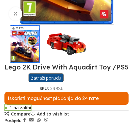
Click to enlarge
Lego 2K Drive With Aquadirt Toy /PS5
Zatraži ponudu
SKU:
33986
Iskoristi mogućnost plaćanja do 24 rate
1 na zalihi
Compare
Add to wishlist
Podijeli: