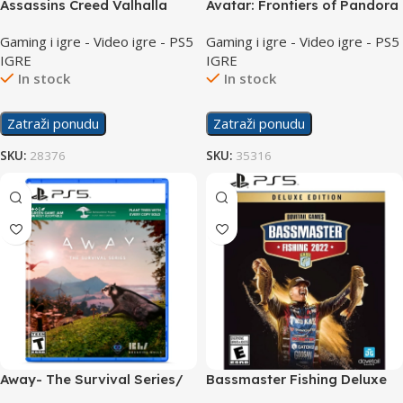
Assassins Creed Valhalla
Avatar: Frontiers of Pandora
/PS5
Special Day 1 Edition /PS5
Gaming i igre - Video igre - PS5
Gaming i igre - Video igre - PS5
IGRE
IGRE
In stock
In stock
Zatraži ponudu
Zatraži ponudu
SKU:
28376
SKU:
35316
Away- The Survival Series/
Bassmaster Fishing Deluxe
PS5
2022 /PS5