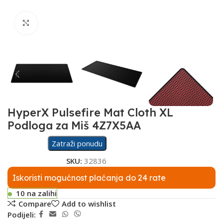
Click to enlarge
HyperX Pulsefire Mat Cloth XL
Podloga za Miš 4Z7X5AA
Zatraži ponudu
SKU:
32836
Iskoristi mogućnost plaćanja do 24 rate
10 na zalihi
Compare
Add to wishlist
Podijeli: