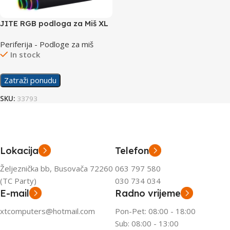
JITE RGB podloga za Miš XL
Periferija - Podloge za miš
In stock
Zatraži ponudu
SKU:
33793
Lokacija
Telefon
Željeznička bb, Busovača 72260
063 797 580
(TC Party)
030 734 034
E-mail
Radno vrijeme
xtcomputers@hotmail.com
Pon-Pet: 08:00 - 18:00
Sub: 08:00 - 13:00