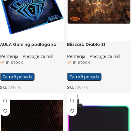
AULA Gaming podloga za
Blizzard Diablo II
Miš JX
Ressurected Limited Edition
Periferija - Podloge za miš
Periferija - Podloge za miš
Podloga za Miš XL
In stock
In stock
Zatraži ponudu
Zatraži ponudu
SKU:
34946
SKU:
36716