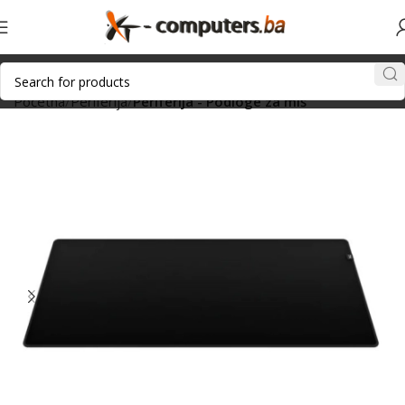
Početna
Periferija
Periferija - Podloge za miš