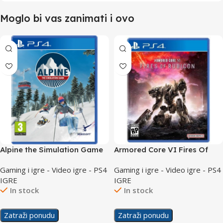
Moglo bi vas zanimati i ovo
Alpine the Simulation Game
Armored Core VI Fires Of
/PS4
Rubicon Day 1 Edition /PS4
Gaming i igre - Video igre - PS4
Gaming i igre - Video igre - PS4
IGRE
IGRE
In stock
In stock
Zatraži ponudu
Zatraži ponudu