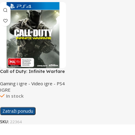
Call of Duty: Infinite Warfare
/PS4
Gaming i igre - Video igre - PS4
IGRE
In stock
Zatraži ponudu
SKU:
22364