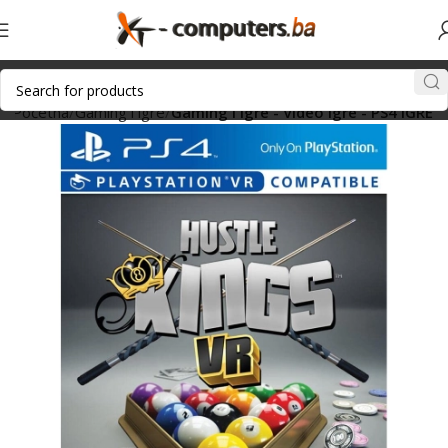
Početna
Gaming i igre
Gaming i igre - Video igre - PS4 IGRE