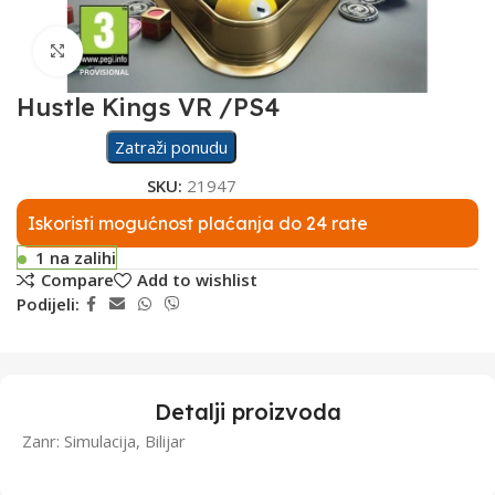
Click to enlarge
Hustle Kings VR /PS4
Zatraži ponudu
SKU:
21947
Iskoristi mogućnost plaćanja do 24 rate
1 na zalihi
Compare
Add to wishlist
Podijeli:
Detalji proizvoda
Zanr: Simulacija, Bilijar