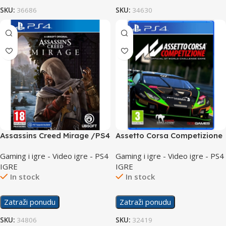
SKU:
36686
SKU:
34630
Assassins Creed Mirage /PS4
Assetto Corsa Competizione
/PS4
Gaming i igre - Video igre - PS4
Gaming i igre - Video igre - PS4
IGRE
IGRE
In stock
In stock
Zatraži ponudu
Zatraži ponudu
SKU:
34806
SKU:
32419