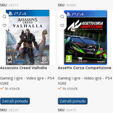
SKU:
24577
SKU:
36686
Assassins Creed Valhalla
Assetto Corsa Competizione
/PS4
/PS4
Gaming i igre - Video igre - PS4
Gaming i igre - Video igre - PS4
IGRE
IGRE
In stock
In stock
Zatraži ponudu
Zatraži ponudu
SKU:
28230
SKU:
32419