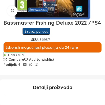
Click to enlarge
Bassmaster Fishing Deluxe 2022 /PS4
Zatraži ponudu
SKU:
36937
Iskoristi mogućnost plaćanja do 24 rate
1 na zalihi
Compare
Add to wishlist
Podijeli:
Detalji proizvoda
.