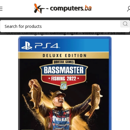
Početna
Gaming i igre
Gaming i igre - Video igre - PS4 IGRE