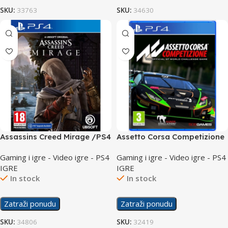
SKU:
33763
SKU:
34630
Assassins Creed Mirage /PS4
Assetto Corsa Competizione
/PS4
Gaming i igre - Video igre - PS4
Gaming i igre - Video igre - PS4
IGRE
IGRE
In stock
In stock
Zatraži ponudu
Zatraži ponudu
SKU:
34806
SKU:
32419