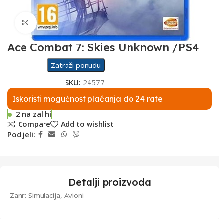
Click to enlarge
Ace Combat 7: Skies Unknown /PS4
Zatraži ponudu
SKU:
24577
Iskoristi mogućnost plaćanja do 24 rate
2 na zalihi
Compare
Add to wishlist
Podijeli:
Detalji proizvoda
Zanr: Simulacija, Avioni