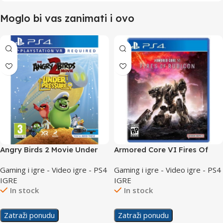
Moglo bi vas zanimati i ovo
Angry Birds 2 Movie Under
Armored Core VI Fires Of
Pressure VR /PS4
Rubicon Day 1 Edition /PS4
Gaming i igre - Video igre - PS4
Gaming i igre - Video igre - PS4
IGRE
IGRE
In stock
In stock
Zatraži ponudu
Zatraži ponudu