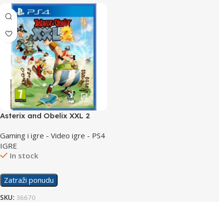
Asterix and Obelix XXL 2
/PS4
Gaming i igre - Video igre - PS4
IGRE
In stock
Zatraži ponudu
SKU:
36670