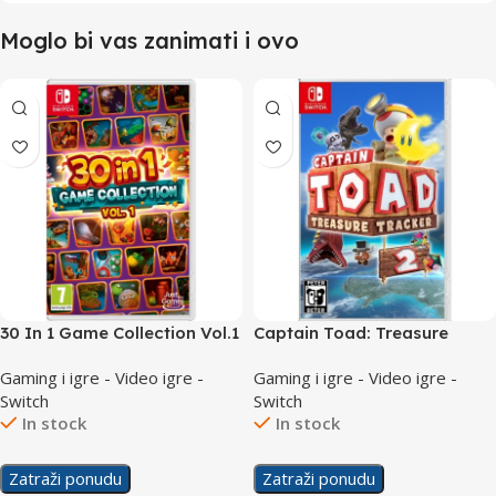
Moglo bi vas zanimati i ovo
30 In 1 Game Collection Vol.1
Captain Toad: Treasure
/Switch
Tracker /Switch
Gaming i igre - Video igre -
Gaming i igre - Video igre -
Switch
Switch
In stock
In stock
Zatraži ponudu
Zatraži ponudu