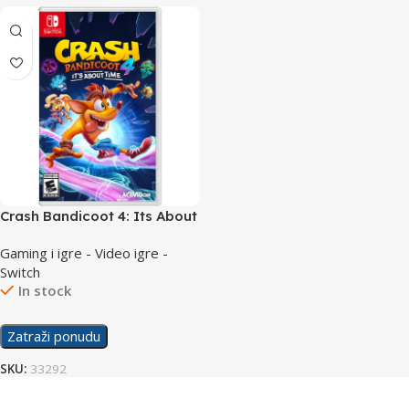
Crash Bandicoot 4: Its About
Time /Switch
Gaming i igre - Video igre -
Switch
In stock
Zatraži ponudu
SKU:
33292