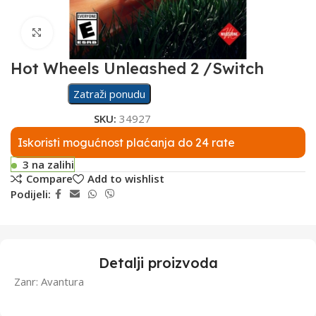
Click to enlarge
Hot Wheels Unleashed 2 /Switch
Zatraži ponudu
SKU:
34927
Iskoristi mogućnost plaćanja do 24 rate
3 na zalihi
Compare
Add to wishlist
Podijeli:
Detalji proizvoda
Zanr: Avantura