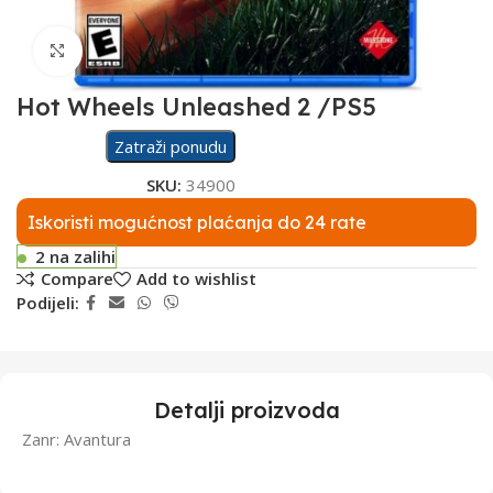
Click to enlarge
Hot Wheels Unleashed 2 /PS5
Zatraži ponudu
SKU:
34900
Iskoristi mogućnost plaćanja do 24 rate
2 na zalihi
Compare
Add to wishlist
Podijeli:
Detalji proizvoda
Zanr: Avantura