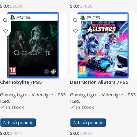
SKU:
35580
SKU:
37086
Chernobylite /PS5
Destruction AllStars /PS5
Gaming i igre - Video igre - PS5
Gaming i igre - Video igre - PS5
IGRE
IGRE
In stock
In stock
Zatraži ponudu
Zatraži ponudu
SKU:
34911
SKU:
29067