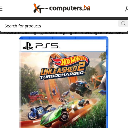
Početna
Gaming i igre
Gaming i igre - Video igre - PS5 IGRE