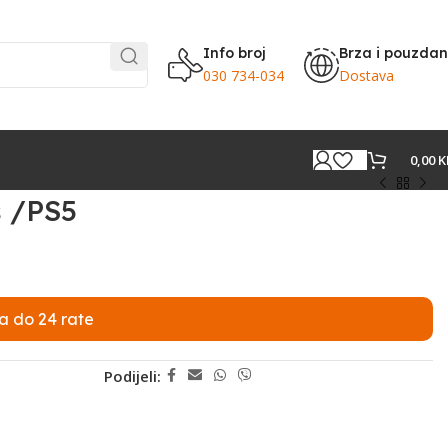
Info broj
Brza i pouzda
030 734-034
Dostava
0,00
K
 /PS5
a do 24 rate
Podijeli: