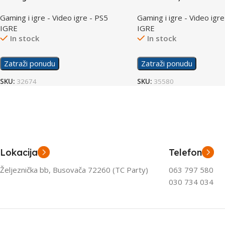
/PS5
Gaming i igre - Video igre - PS5
Gaming i igre - Video igre
IGRE
IGRE
In stock
In stock
Zatraži ponudu
Zatraži ponudu
SKU:
32674
SKU:
35580
Lokacija
Telefon
Željeznička bb, Busovača 72260 (TC Party)
063 797 580
030 734 034