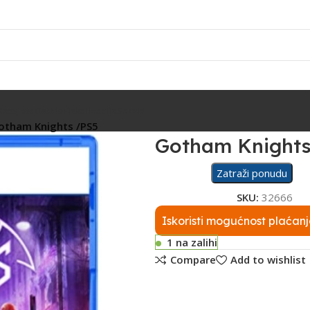
Rasvjeta
Ostalo
Fiskalizacija
Servis
otham Knights /PS5
Gotham Knights
Zatraži ponudu
SKU:
32666
Iskoristi mogućnost plaćanj
1 na zalihi
Compare
Add to wishlist