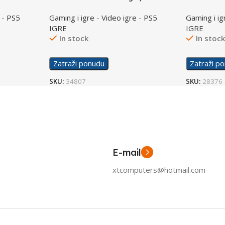
 - PS5
Gaming i igre - Video igre - PS5
Gaming i ig
IGRE
IGRE
In stock
In stoc
Zatraži ponudu
Zatraži p
SKU:
34807
SKU:
28376
E-mail
xtcomputers@hotmail.com