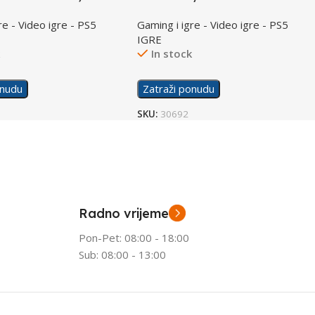
/PS5
re - Video igre - PS5
Gaming i igre - Video igre - PS5
IGRE
k
In stock
onudu
Zatraži ponudu
SKU:
30692
Radno vrijeme
Pon-Pet: 08:00 - 18:00
Sub: 08:00 - 13:00