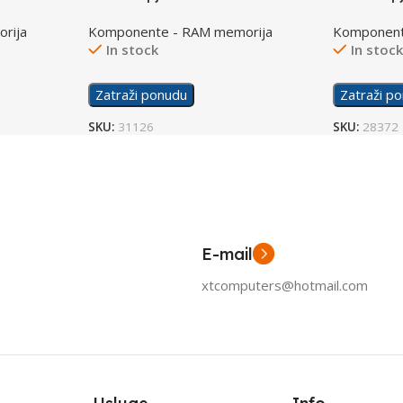
16GB 3200MHz
(2x8GB) 
rija
Komponente - RAM memorija
Komponent
In stock
In stoc
Zatraži ponudu
Zatraži p
SKU:
31126
SKU:
28372
E-mail
xtcomputers@hotmail.com