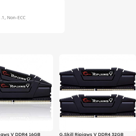
1.1, Non-ECC
ipjaws V DDR4 16GB
G.Skill Ripjaws V DDR4 32GB