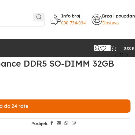
Info broj
Brza i pouzda
030 734-034
Dostava
0,00
K
ance DDR5 SO-DIMM 32GB
a do 24 rate
Podijeli: