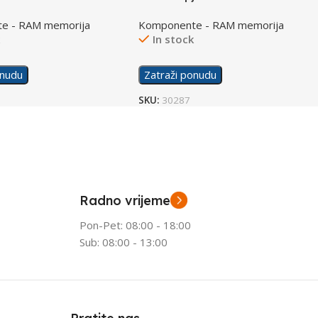
3600MHz
(2x16GB) 3600MHz
e - RAM memorija
Komponente - RAM memorija
k
In stock
onudu
Zatraži ponudu
SKU:
30287
Radno vrijeme
Pon-Pet: 08:00 - 18:00
Sub: 08:00 - 13:00