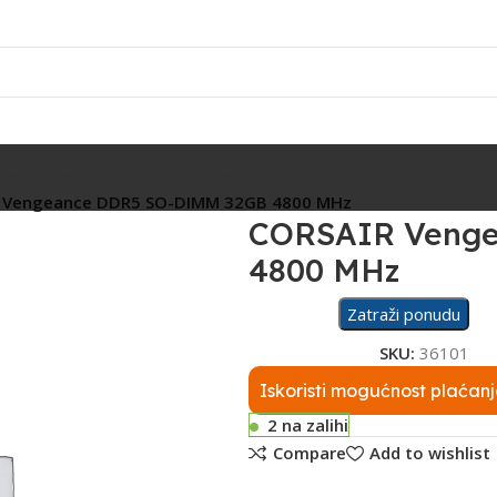
Rasvjeta
Ostalo
Fiskalizacija
Servis
 Vengeance DDR5 SO-DIMM 32GB 4800 MHz
CORSAIR Venge
4800 MHz
Zatraži ponudu
SKU:
36101
Iskoristi mogućnost plaćanj
2 na zalihi
Compare
Add to wishlist