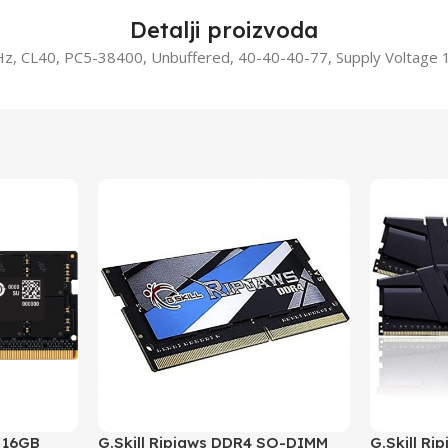
Detalji proizvoda
, CL40, PC5-38400, Unbuffered, 40-40-40-77, Supply Voltage 
 16GB
G.Skill Ripjaws DDR4 SO-DIMM
G.Skill R