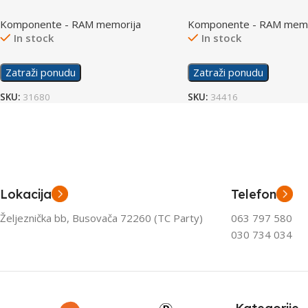
4800MHz
Komponente - RAM memorija
Komponente - RAM memo
In stock
In stock
Zatraži ponudu
Zatraži ponudu
SKU:
31680
SKU:
34416
Lokacija
Telefon
Željeznička bb, Busovača 72260 (TC Party)
063 797 580
030 734 034