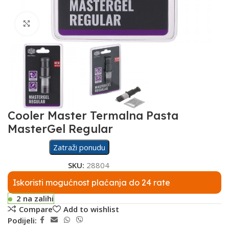
Click to enlarge
Cooler Master Termalna Pasta
MasterGel Regular
Zatraži ponudu
SKU:
28804
Iskoristi mogućnost plaćanja do 24 rate
2 na zalihi
Compare
Add to wishlist
Podijeli: