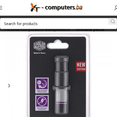
Početna
Komponente
Komponente - Termalne paste