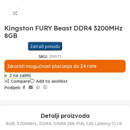
Click to enlarge
Kingston FURY Beast DDR4 3200MHz
8GB
Zatraži ponudu
SKU:
29971
Iskoristi mogućnost plaćanja do 24 rate
2 na zalihi
Compare
Add to wishlist
Podijeli:
Detalji proizvoda
8GB, 3200MHz, DDR4, DIMM 288-PIN, CAS Latency CL16