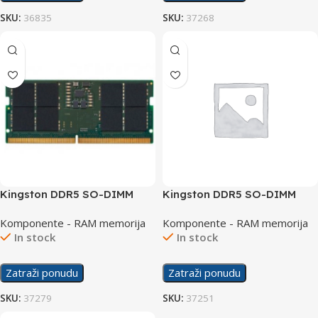
SKU:
36835
SKU:
37268
Kingston DDR5 SO-DIMM
Kingston DDR5 SO-DIMM
16GB 4800MHz Bulk
16GB 5600MHz
Komponente - RAM memorija
Komponente - RAM memorija
In stock
In stock
Zatraži ponudu
Zatraži ponudu
SKU:
37279
SKU:
37251