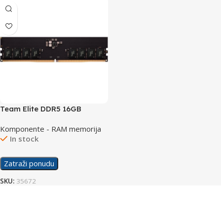
Team Elite DDR5 16GB
5200MHz
Komponente - RAM memorija
In stock
Zatraži ponudu
SKU:
35672