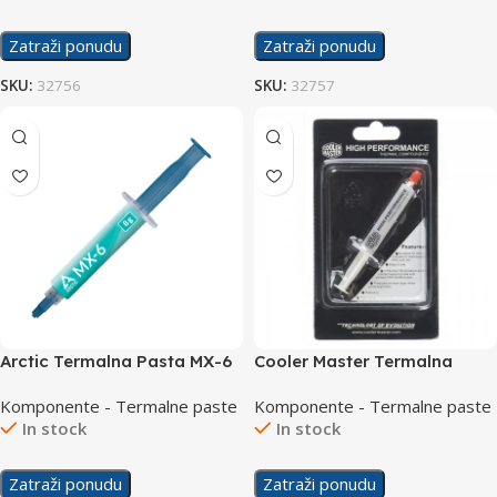
Zatraži ponudu
Zatraži ponudu
SKU:
32756
SKU:
32757
Arctic Termalna Pasta MX-6
Cooler Master Termalna
8g
Pasta HTK
Komponente - Termalne paste
Komponente - Termalne paste
In stock
In stock
Zatraži ponudu
Zatraži ponudu