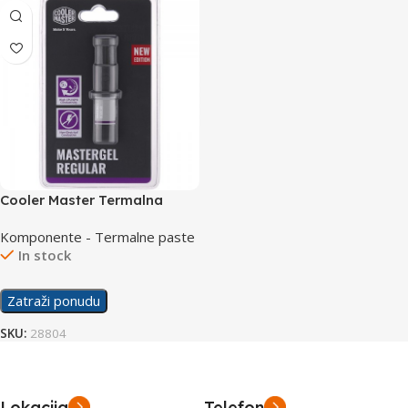
Cooler Master Termalna
Pasta MasterGel Regular
Komponente - Termalne paste
In stock
Zatraži ponudu
SKU:
28804
Lokacija
Telefon