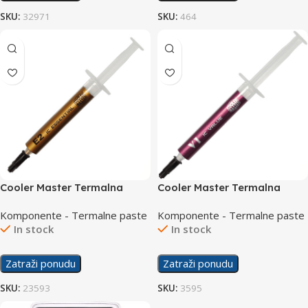
SKU:
32971
SKU:
464
Cooler Master Termalna
Cooler Master Termalna
Pasta IC Essential E2 Gold
Pasta IC Value V1
Komponente - Termalne paste
Komponente - Termalne paste
In stock
In stock
Zatraži ponudu
Zatraži ponudu
SKU:
23593
SKU:
3595