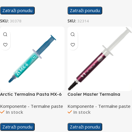
Zatraži ponudu
Zatraži ponudu
SKU:
30378
SKU:
32314
Arctic Termalna Pasta MX-6
Cooler Master Termalna
8g
Pasta IC Value V1
Komponente - Termalne paste
Komponente - Termalne paste
In stock
In stock
Zatraži ponudu
Zatraži ponudu