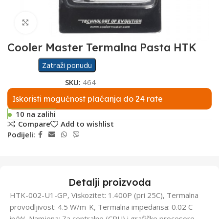
Click to enlarge
Cooler Master Termalna Pasta HTK
Zatraži ponudu
SKU:
464
Iskoristi mogućnost plaćanja do 24 rate
10 na zalihi
Compare
Add to wishlist
Podijeli:
Detalji proizvoda
HTK-002-U1-GP, Viskozitet: 1.400P (pri 25C), Termalna
provodljivost: 4.5 W/m-K, Termalna impedansa: 0.02 C-
in/W, Namjena: Za centralne (CPU) i grafičke procesore