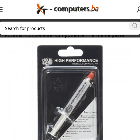
Početna
Komponente
Komponente - Termalne paste