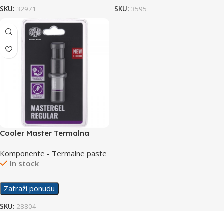
SKU:
32971
SKU:
3595
Cooler Master Termalna
Pasta MasterGel Regular
Komponente - Termalne paste
In stock
Zatraži ponudu
SKU:
28804