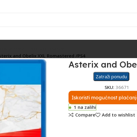
Rasvjeta
Ostalo
Fiskalizacija
Servis
sterix and Obelix XXL Romastered /PS4
Asterix and Ob
Zatraži ponudu
SKU:
36671
Iskoristi mogućnost plaćanj
1 na zalihi
Compare
Add to wishlist