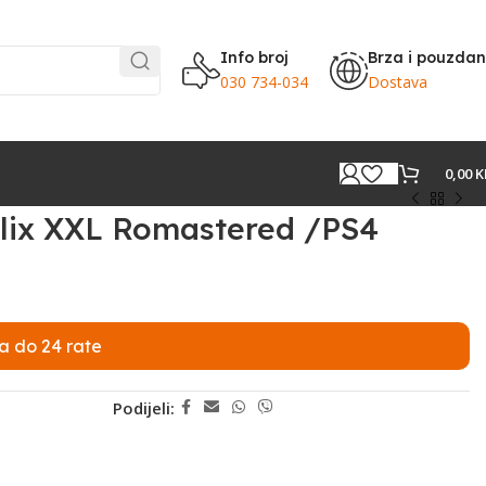
Info broj
Brza i pouzda
030 734-034
Dostava
0,00
K
elix XXL Romastered /PS4
a do 24 rate
Podijeli: