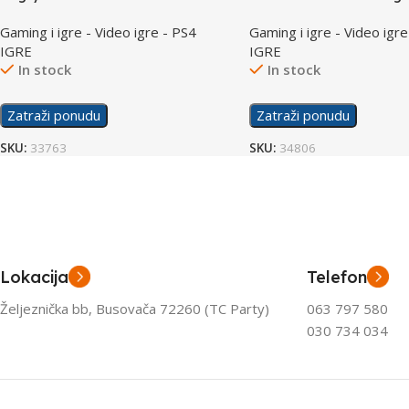
Pressure VR /PS4
Gaming i igre - Video igre - PS4
Gaming i igre - Video igre
IGRE
IGRE
In stock
In stock
Zatraži ponudu
Zatraži ponudu
SKU:
33763
SKU:
34806
Lokacija
Telefon
Željeznička bb, Busovača 72260 (TC Party)
063 797 580
030 734 034