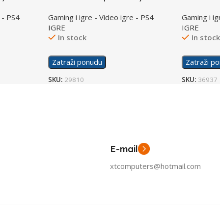
Edition /PS4
/PS4
 - PS4
Gaming i igre - Video igre - PS4
Gaming i ig
IGRE
IGRE
In stock
In stoc
Zatraži ponudu
Zatraži p
SKU:
29810
SKU:
36937
E-mail
xtcomputers@hotmail.com