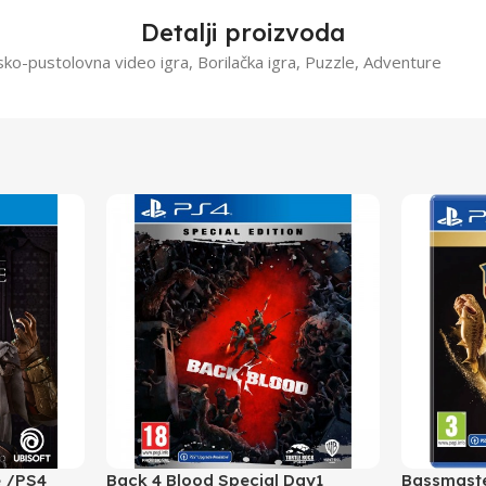
Detalji proizvoda
jsko-pustolovna video igra, Borilačka igra, Puzzle, Adventure
e /PS4
Back 4 Blood Special Day1
Bassmaste